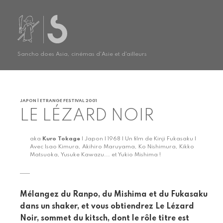
Sancho does Asia, cinémas d'Asie et d'ailleurs
JAPON | ETRANGE FESTIVAL 2001
LE LÉZARD NOIR
aka
Kuro Tokage
| Japon | 1968 | Un film de Kinji Fukasaku |
Avec Isao Kimura, Akihiro Maruyama, Ko Nishimura, Kikko
Matsuoka, Yusuke Kawazu... et Yukio Mishima !
Mélangez du Ranpo, du Mishima et du Fukasaku
dans un shaker, et vous obtiendrez Le Lézard
Noir, sommet du kitsch, dont le rôle titre est