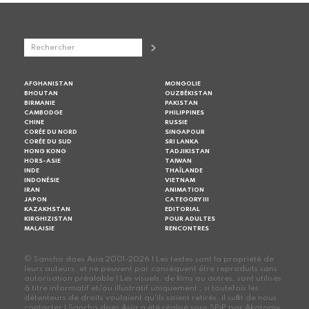
AFGHANISTAN
MONGOLIE
BHOUTAN
OUZBÉKISTAN
BIRMANIE
PAKISTAN
CAMBODGE
PHILIPPINES
CHINE
RUSSIE
CORÉE DU NORD
SINGAPOUR
CORÉE DU SUD
SRI LANKA
HONG KONG
TADJIKISTAN
HORS-ASIE
TAIWAN
INDE
THAÏLANDE
INDONÉSIE
VIETNAM
IRAN
ANIMATION
JAPON
CATEGORY III
KAZAKHSTAN
EDITORIAL
KIRGHIZISTAN
POUR ADULTES
MALAISIE
RENCONTRES
© Sancho does Asia 2001-2026 | Les textes sont la propriété de
leurs auteurs, et ne peuvent par conséquent être reproduits sans
autorisation préalable | Les visuels, de films ou autres, sont utilisés
à titre informatif et/ou illustratif uniquement ; si toutefois les
détenteurs de droits voulaient qu'ils soient retirés, il suffit de nous
contacter | Sancho does Asia a été réalisé sous SPiP par Akatomy,