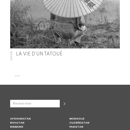
JAPON
LA VIE D’UN TATOUÉ
AFGHANISTAN
MONGOLIE
BHOUTAN
OUZBÉKISTAN
BIRMANIE
PAKISTAN