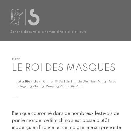
Sancho does Asia, cinémas d'Asie et d'ailleurs
CHINE
LE ROI DES MASQUES
aka
Bian Lian
| Chine | 1996 | Un film de Wu Tian-Ming | Avec
Zhigang Zhang, Renying Zhou, Xu Zhu
Bien que couronné dans de nombreux festivals de
par le monde, ce film chinois est passé plutôt
inaperçu en France, et ce malgré une surprenante