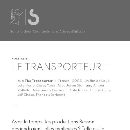
Sancho does Asia, cinémas d'Asie et d'ailleurs
HORS-ASIE
LE TRANSPORTEUR II
aka
The Transporter II
| France | 2005 | Un film de Louis
Leterrier et Corey Yuen | Avec Jason Statham, Amber
Valletta, Alessandro Gassman, Kate Nauta, Hunter Clary,
Jeff Chase, François Berléand
Avec le temps, les productions Besson
deviendraient-elles meilleures ? Telle est la