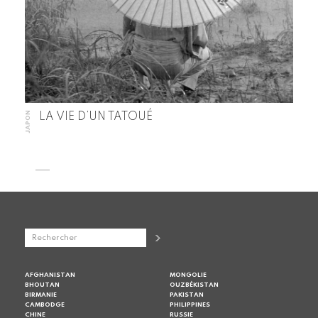
JAPON
LA VIE D’UN TATOUÉ
AFGHANISTAN
MONGOLIE
BHOUTAN
OUZBÉKISTAN
BIRMANIE
PAKISTAN
CAMBODGE
PHILIPPINES
CHINE
RUSSIE