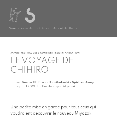
Sancho does Asia, cinémas d'Asie et d'ailleurs
JAPON | FESTIVAL DES 3 CONTINENTS 2013 | ANIMATION
LE VOYAGE DE
CHIHIRO
aka
Sen to Chihiro no Kamikakushi - Spirited Away
|
Japon | 2001 | Un film de Hayao Miyazaki
Une petite mise en garde pour tous ceux qui
voudraient découvrir le nouveau Miyazaki