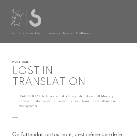
Sancho does Asia, cinémas d'Asie et d'ailleurs
HORS-ASIE
LOST IN
TRANSLATION
USA | 2002 | Un film de Sofia Coppola | Avec Bill Murray,
Scarlett Johansson, Giovanni Ribisi, Anna Faris, Akimitsu
Naruyama
On l’attendait au tournant, c’est même peu de le