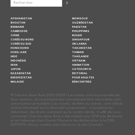
AFGHANISTAN
MONGOLIE
BHOUTAN
OUZBÉKISTAN
BIRMANIE
PAKISTAN
CAMBODGE
PHILIPPINES
CHINE
RUSSIE
CORÉE DU NORD
SINGAPOUR
CORÉE DU SUD
SRI LANKA
HONG KONG
TADJIKISTAN
HORS-ASIE
TAIWAN
INDE
THAÏLANDE
INDONÉSIE
VIETNAM
IRAN
ANIMATION
JAPON
CATEGORY III
KAZAKHSTAN
EDITORIAL
KIRGHIZISTAN
POUR ADULTES
MALAISIE
RENCONTRES
© Sancho does Asia 2001-2026 | Les textes sont la propriété de
leurs auteurs, et ne peuvent par conséquent être reproduits sans
autorisation préalable | Les visuels, de films ou autres, sont utilisés
à titre informatif et/ou illustratif uniquement ; si toutefois les
détenteurs de droits voulaient qu'ils soient retirés, il suffit de nous
contacter | Sancho does Asia a été réalisé sous SPiP par Akatomy,
et est hébergé chez Gandi | Numéro de déclaration à la CNIL :
1090973 | Aucun cookie n'est utilisé sur le site |
Contact