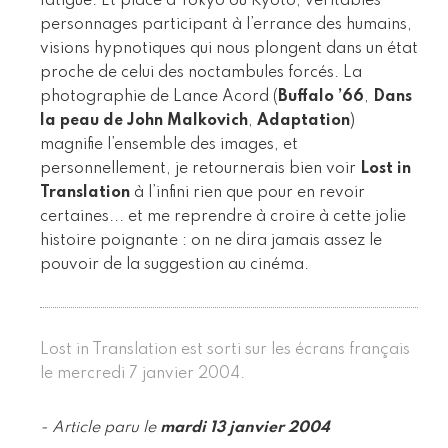
fatigue. Et place à Tokyo ou Kyoto, véritables
personnages participant à l’errance des humains,
visions hypnotiques qui nous plongent dans un état
proche de celui des noctambules forcés. La
photographie de Lance Acord (
Buffalo ’66
,
Dans
la peau de John Malkovich
,
Adaptation
)
magnifie l’ensemble des images, et
personnellement, je retournerais bien voir
Lost in
Translation
à l’infini rien que pour en revoir
certaines... et me reprendre à croire à cette jolie
histoire poignante : on ne dira jamais assez le
pouvoir de la suggestion au cinéma.
Lost in Translation est sorti sur les écrans français
le mercredi 7 janvier 2004.
- Article paru le
mardi 13 janvier 2004