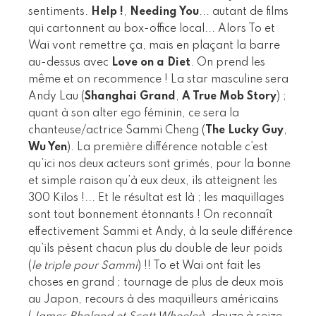
sentiments.
Help !
,
Needing You
... autant de films
qui cartonnent au box-office local... Alors To et
Wai vont remettre ça, mais en plaçant la barre
au-dessus avec
Love on a Diet
. On prend les
même et on recommence ! La star masculine sera
Andy Lau (
Shanghai Grand
,
A True Mob Story
) ;
quant à son alter ego féminin, ce sera la
chanteuse/actrice Sammi Cheng (
The Lucky Guy
,
Wu Yen
). La première différence notable c’est
qu’ici nos deux acteurs sont grimés, pour la bonne
et simple raison qu’à eux deux, ils atteignent les
300 Kilos !... Et le résultat est là ; les maquillages
sont tout bonnement étonnants ! On reconnaît
effectivement Sammi et Andy, à la seule différence
qu’ils pèsent chacun plus du double de leur poids
(
le triple pour Sammi
) !! To et Wai ont fait les
choses en grand ; tournage de plus de deux mois
au Japon, recours à des maquilleurs américains