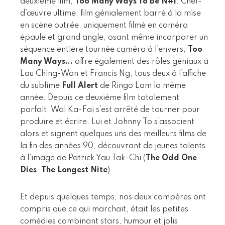
deuxième film,
Too Many Ways To Be N#1
. Chef-
d’œuvre ultime, film génialement barré à la mise
en scène outrée, uniquement filmé en caméra
épaule et grand angle, osant même incorporer un
séquence entière tournée caméra à l’envers,
Too
Many Ways...
offre également des rôles géniaux à
Lau Ching-Wan et Francis Ng, tous deux à l’affiche
du sublime
Full Alert
de Ringo Lam la même
année. Depuis ce deuxième film totalement
parfait, Wai Ka-Fai s’est arrêté de tourner pour
produire et écrire. Lui et Johnny To s’associent
alors et signent quelques uns des meilleurs films de
la fin des années 90, découvrant de jeunes talents
à l’image de Patrick Yau Tak-Chi (
The Odd One
Dies
,
The Longest Nite
)...
Et depuis quelques temps, nos deux compères ont
compris que ce qui marchait, était les petites
comédies combinant stars, humour et jolis