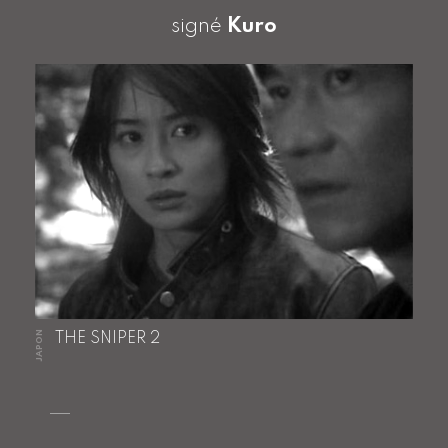
signé
Kuro
JAPON
THE SNIPER 2