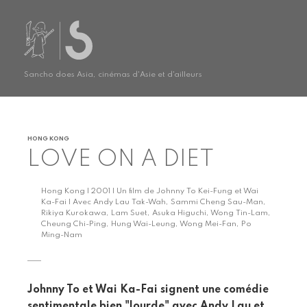
Sancho does Asia, cinémas d'Asie et d'ailleurs
HONG KONG
LOVE ON A DIET
Hong Kong | 2001 | Un film de Johnny To Kei-Fung et Wai
Ka-Fai | Avec Andy Lau Tak-Wah, Sammi Cheng Sau-Man,
Rikiya Kurokawa, Lam Suet, Asuka Higuchi, Wong Tin-Lam,
Cheung Chi-Ping, Hung Wai-Leung, Wong Mei-Fan, Po
Ming-Nam
Johnny To et Wai Ka-Fai signent une comédie
sentimentale bien "lourde" avec Andy Lau et