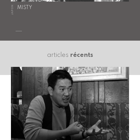
JAPON
MISTY
articles
récents