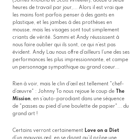
(
James Rholand et Scott Wheeler
), douze à seize
heures de travail par jour,... Alors il est vrai que
les mains font parfois penser à des gants en
plastique, et les jambes à des prothèses en
mousse, mais les visages sont tout simplement
criants de vérité. Sammi et Andy réussissent à
nous faire oublier qui ils sont, ce qui n’est pas
évident. Andy Lau nous offre d’ailleurs l’une des ses
performances les plus impressionnante, et campe
un personnage sympathique au grand coeur...
Rien à voir, mais le clin d’œil est tellement "chef-
d’œuvre" : Johnny To nous rejoue le coup de
The
Mission
, en s’auto-parodiant dans une séquence
de "passes au pied d’une boulette de papier"... du
grand art !
Certains verront certainement
Love on a Diet
d’un mauvais œil, en se disant qu’il prône une