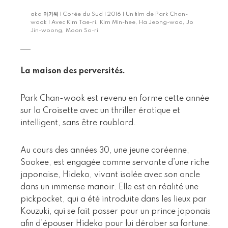
aka
아가씨
| Corée du Sud | 2016 | Un film de Park Chan-
wook | Avec Kim Tae-ri, Kim Min-hee, Ha Jeong-woo, Jo
Jin-woong, Moon So-ri
La maison des perversités.
Park Chan-wook est revenu en forme cette année
sur la Croisette avec un thriller érotique et
intelligent, sans être roublard.
Au cours des années 30, une jeune coréenne,
Sookee, est engagée comme servante d’une riche
japonaise, Hideko, vivant isolée avec son oncle
dans un immense manoir. Elle est en réalité une
pickpocket, qui a été introduite dans les lieux par
Kouzuki, qui se fait passer pour un prince japonais
afin d’épouser Hideko pour lui dérober sa fortune.