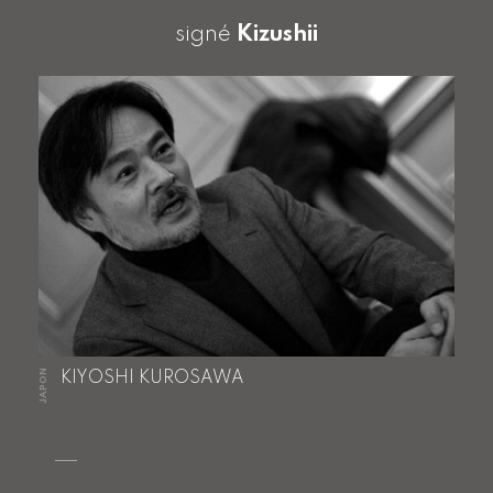
signé
Kizushii
JAPON
KIYOSHI KUROSAWA