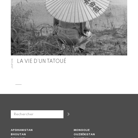
JAPON
LA VIE D’UN TATOUÉ
AFGHANISTAN
MONGOLIE
BHOUTAN
OUZBÉKISTAN