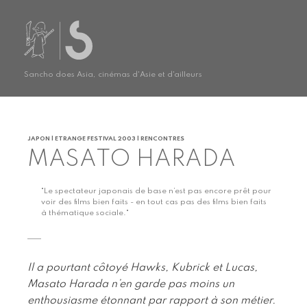
Sancho does Asia, cinémas d'Asie et d'ailleurs
JAPON | ETRANGE FESTIVAL 2003 | RENCONTRES
MASATO HARADA
"Le spectateur japonais de base n’est pas encore prêt pour
voir des films bien faits - en tout cas pas des films bien faits
à thématique sociale."
Il a pourtant côtoyé Hawks, Kubrick et Lucas,
Masato Harada n’en garde pas moins un
enthousiasme étonnant par rapport à son métier.