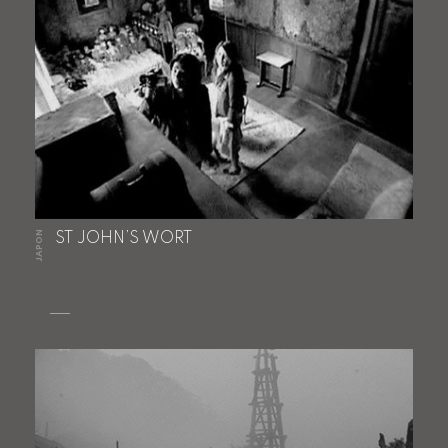
JAPON
ST JOHN’S WORT