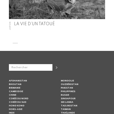
JAPON
LA VIE D’UN TATOUÉ
AFGHANISTAN
MONGOLIE
BHOUTAN
OUZBÉKISTAN
BIRMANIE
PAKISTAN
CAMBODGE
PHILIPPINES
CHINE
RUSSIE
CORÉE DU NORD
SINGAPOUR
CORÉE DU SUD
SRI LANKA
HONG KONG
TADJIKISTAN
HORS-ASIE
TAIWAN
INDE
THAÏLANDE