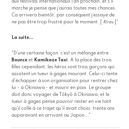
aux festivals internationaux l’an prochain, et s’il
marche je pense que j’aurais toutes mes chances.
Ca arrivera bientôt, par conséquent j’essaye de
ne pas être trop frustré pour le moment. [
Rires
]"
La suite...
"D’une certaine façon, c’est un mélange entre
Bounce
et
Kamikaze Taxi
. A la place des trois
filles cependant, les héros sont trois garçons qui
assistent un tueur à gages mourant. Celui-ci tente
d’échapper à son organisation pour rentrer chez
lui - à Okinawa - et mourir en paix. Le groupe
doit donc voyager de Tôkyô à Okinawa, et le
tueur à gages pense pouvoir rester en vie tant
qu’il colle à ce trajet qu’il avait choisi, trente ans
auparavant en arrivant au Japon..."