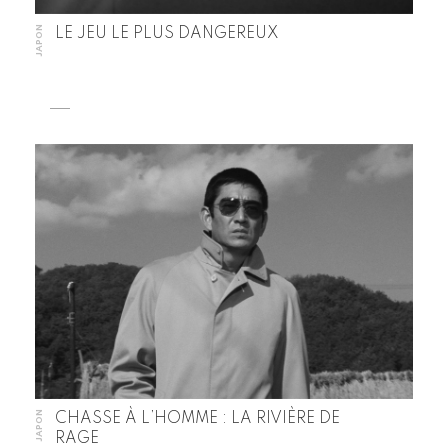
JAPON
LE JEU LE PLUS DANGEREUX
JAPON
CHASSE À L’HOMME : LA RIVIÈRE DE
RAGE