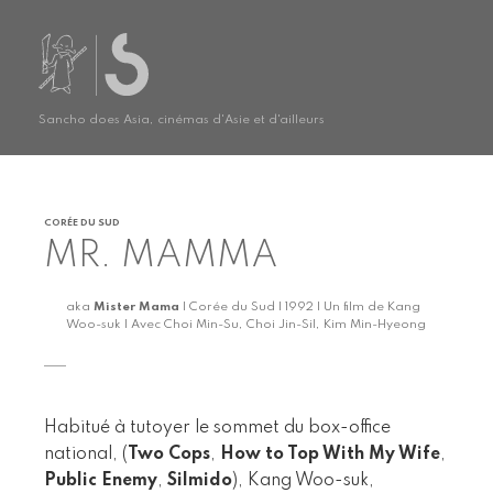
Sancho does Asia, cinémas d'Asie et d'ailleurs
CORÉE DU SUD
MR. MAMMA
aka
Mister Mama
| Corée du Sud | 1992 | Un film de Kang
Woo-suk | Avec Choi Min-Su, Choi Jin-Sil, Kim Min-Hyeong
Habitué à tutoyer le sommet du box-office
national, (
Two Cops
,
How to Top With My Wife
,
Public Enemy
,
Silmido
), Kang Woo-suk,