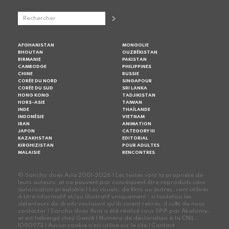
AFGHANISTAN
MONGOLIE
BHOUTAN
OUZBÉKISTAN
BIRMANIE
PAKISTAN
CAMBODGE
PHILIPPINES
CHINE
RUSSIE
CORÉE DU NORD
SINGAPOUR
CORÉE DU SUD
SRI LANKA
HONG KONG
TADJIKISTAN
HORS-ASIE
TAIWAN
INDE
THAÏLANDE
INDONÉSIE
VIETNAM
IRAN
ANIMATION
JAPON
CATEGORY III
KAZAKHSTAN
EDITORIAL
KIRGHIZISTAN
POUR ADULTES
MALAISIE
RENCONTRES
© Sancho does Asia 2001-2026 | Les textes sont la propriété de
leurs auteurs, et ne peuvent par conséquent être reproduits sans
autorisation préalable | Les visuels, de films ou autres, sont utilisés
à titre informatif et/ou illustratif uniquement ; si toutefois les
détenteurs de droits voulaient qu'ils soient retirés, il suffit de nous
contacter | Sancho does Asia a été réalisé sous SPiP par Akatomy,
et est hébergé chez Gandi | Numéro de déclaration à la CNIL :
1090973 | Aucun cookie n'est utilisé sur le site |
Contact