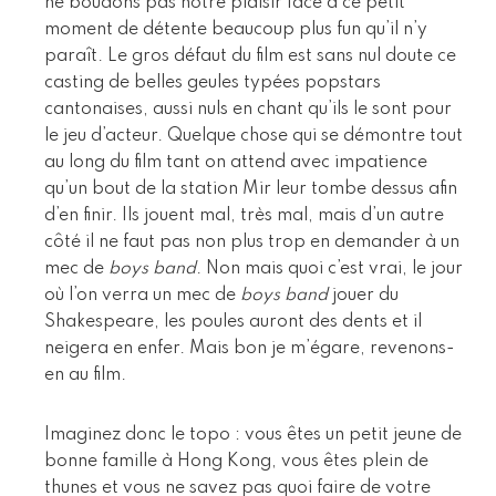
ne boudons pas notre plaisir face à ce petit
moment de détente beaucoup plus fun qu’il n’y
paraît. Le gros défaut du film est sans nul doute ce
casting de belles geules typées popstars
cantonaises, aussi nuls en chant qu’ils le sont pour
le jeu d’acteur. Quelque chose qui se démontre tout
au long du film tant on attend avec impatience
qu’un bout de la station Mir leur tombe dessus afin
d’en finir. Ils jouent mal, très mal, mais d’un autre
côté il ne faut pas non plus trop en demander à un
mec de
boys band
. Non mais quoi c’est vrai, le jour
où l’on verra un mec de
boys band
jouer du
Shakespeare, les poules auront des dents et il
neigera en enfer. Mais bon je m’égare, revenons-
en au film.
Imaginez donc le topo : vous êtes un petit jeune de
bonne famille à Hong Kong, vous êtes plein de
thunes et vous ne savez pas quoi faire de votre