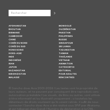
AFGHANISTAN
MONGOLIE
BHOUTAN
OUZBÉKISTAN
BIRMANIE
PAKISTAN
CAMBODGE
PHILIPPINES
CHINE
RUSSIE
CORÉE DU NORD
SINGAPOUR
CORÉE DU SUD
SRI LANKA
HONG KONG
TADJIKISTAN
HORS-ASIE
TAIWAN
INDE
THAÏLANDE
INDONÉSIE
VIETNAM
IRAN
ANIMATION
JAPON
CATEGORY III
KAZAKHSTAN
EDITORIAL
KIRGHIZISTAN
POUR ADULTES
MALAISIE
RENCONTRES
© Sancho does Asia 2001-2026 | Les textes sont la propriété de
leurs auteurs, et ne peuvent par conséquent être reproduits sans
autorisation préalable | Les visuels, de films ou autres, sont utilisés
à titre informatif et/ou illustratif uniquement ; si toutefois les
détenteurs de droits voulaient qu'ils soient retirés, il suffit de nous
contacter | Sancho does Asia a été réalisé sous SPiP par Akatomy,
et est hébergé chez Gandi | Numéro de déclaration à la CNIL :