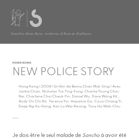
Sancho does Asia, cinémas d'Asie et d'ailleurs
HONG KONG
NEW POLICE STORY
Hong Kong | 2004 | Un film de Benny Chan Muk-Sing | Avec
Jackie Chan, Nicholas Tse Ting-Fung, Charlie Young Choi-
Nei, Charlene Choi Cheuk-Yin, Daniel Wu, Dave Wong Kit,
Andy On Chi-Kit, Terence Yin, Hayama Go, Coco Chiang Yi,
Deep Ng Ho-Hong, Ken Lo Wai-Kwong, Tony Ho Wah-Chiu
Je dois être le seul malade de
Sancho
à avoir été