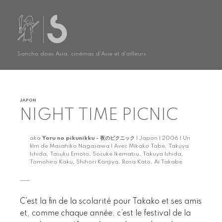
Sancho does Asia, cinémas d'Asie et d'ailleurs
JAPON
NIGHT TIME PICNIC
aka
Yoru no pikunikku - 夜のピクニック
| Japon | 2006 | Un
film de Masahiko Nagasawa | Avec Mikako Tabe, Takuya
Ishida, Tasuku Emoto, Sosuke Ikematsu, Takuya Ishida,
Tomohiro Kaku, Shihori Kanjiya, Rosa Kato, Ai Takabe
C’est la fin de la scolarité pour Takako et ses amis
et, comme chaque année, c’est le festival de la