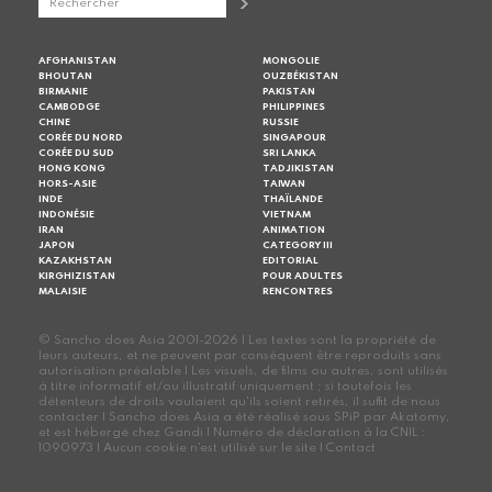
AFGHANISTAN
MONGOLIE
BHOUTAN
OUZBÉKISTAN
BIRMANIE
PAKISTAN
CAMBODGE
PHILIPPINES
CHINE
RUSSIE
CORÉE DU NORD
SINGAPOUR
CORÉE DU SUD
SRI LANKA
HONG KONG
TADJIKISTAN
HORS-ASIE
TAIWAN
INDE
THAÏLANDE
INDONÉSIE
VIETNAM
IRAN
ANIMATION
JAPON
CATEGORY III
KAZAKHSTAN
EDITORIAL
KIRGHIZISTAN
POUR ADULTES
MALAISIE
RENCONTRES
© Sancho does Asia 2001-2026 | Les textes sont la propriété de
leurs auteurs, et ne peuvent par conséquent être reproduits sans
autorisation préalable | Les visuels, de films ou autres, sont utilisés
à titre informatif et/ou illustratif uniquement ; si toutefois les
détenteurs de droits voulaient qu'ils soient retirés, il suffit de nous
contacter | Sancho does Asia a été réalisé sous SPiP par Akatomy,
et est hébergé chez Gandi | Numéro de déclaration à la CNIL :
1090973 | Aucun cookie n'est utilisé sur le site |
Contact