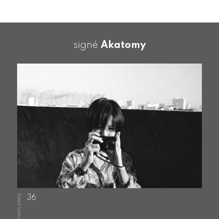
signé
Akatomy
THAÏLANDE
36