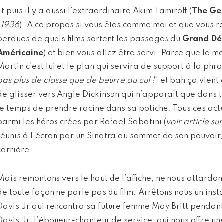
Et puis il y a aussi l’extraordinaire Akim Tamiroff (
The Ge
/
1936
). A ce propos si vous êtes comme moi et que vous 
perdues de quels films sortent les passages du
Grand Dé
Américaine
) et bien vous allez être servi. Parce que le
Martin c’est lui et le plan qui servira de support à la phra
pas plus de classe que de beurre au cul !
" et bah ça vient
de glisser vers Angie Dickinson qui n’apparaît que dans t
le temps de prendre racine dans sa potiche. Tous ces acte
parmi les héros crées par Rafaël Sabatini (
voir article sur
réunis à l’écran par un Sinatra au sommet de son pouvoir,
carrière.
Mais remontons vers le haut de l’affiche, ne nous attardo
de toute façon ne parle pas du film. Arrêtons nous un inst
Davis Jr qui rencontra sa future femme May Britt penda
Davis Jr, l’éboueur-chanteur de service, qui nous offre un