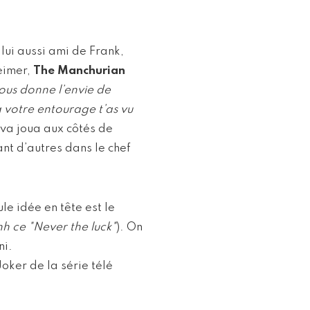
 lui aussi ami de Frank,
eimer,
The Manchurian
ous donne l’envie de
à votre entourage t’as vu
lva joua aux côtés de
nt d’autres dans le chef
ule idée en tête est le
h ce "Never the luck"
). On
ni.
oker de la série télé