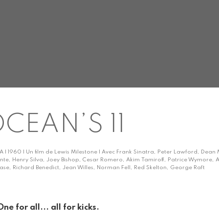
CEAN’S 11
A | 1960 | Un film de Lewis Milestone | Avec Frank Sinatra, Peter Lawford, Dean
nte, Henry Silva, Joey Bishop, Cesar Romero, Akim Tamiroff, Patrice Wymore, An
ase, Richard Benedict, Jean Willes, Norman Fell, Red Skelton, George Raft
One for all... all for kicks.