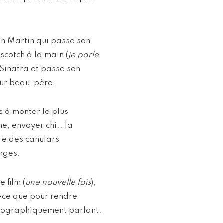
an Martin qui passe son
 scotch à la main (
je parle
Sinatra et passe son
tur beau-père.
s à monter le plus
e, envoyer chi.. la
ire des canulars
anges.
 film (
une nouvelle fois
),
t-ce que pour rendre
atographiquement parlant.