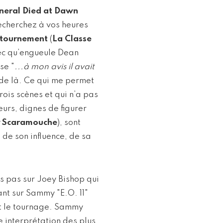
neral Died at Dawn
recherchez à vos heures
tournement
(
La Classe
 mec qu’engueule Dean
se "
...à mon avis il avait
 de là. Ce qui me permet
rois scènes et qui n’a pas
urs, dignes de figurer
Scaramouche
), sont
 de son influence, de sa
ns pas sur Joey Bishop qui
ant sur Sammy "E.O. 11"
nt le tournage. Sammy
e interprétation des plus