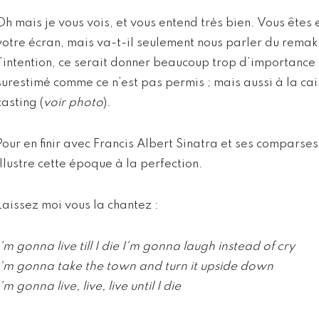
Oh mais je vous vois, et vous entend très bien. Vous êtes 
votre écran, mais va-t-il seulement nous parler du remake
l’intention, ce serait donner beaucoup trop d’importance 
surestimé comme ce n’est pas permis ; mais aussi à la cai
casting (
voir photo
).
Pour en finir avec Francis Albert Sinatra et ses comparses,
illustre cette époque à la perfection.
Laissez moi vous la chantez :
I'm gonna live till I die I'm gonna laugh instead of cry
I'm gonna take the town and turn it upside down
I'm gonna live, live, live until I die