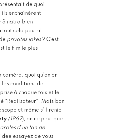
représentait de quoi
u’ils enchaînèrent
e Sinatra bien
tout cela peut-il
 de
privates jokes
? C’est
st le film le plus
a caméra, quoi qu’on en
s les conditions de
rise à chaque fois et le
ué "Réalisateur". Mais bon
ascope et même s’il renie
nty
/
1962
), on ne peut que
aroles d’un fan de
e idée essayez de vous