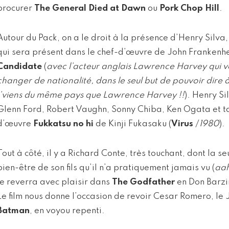
procurer
The General Died at Dawn
ou
Pork Chop Hill
.
Autour du Pack, on a le droit à la présence d’Henry Silva,
qui sera présent dans le chef-d’œuvre de John Frankenh
Candidate
(
avec l’acteur anglais Lawrence Harvey qui v
changer de nationalité, dans le seul but de pouvoir dire 
j’viens du même pays que Lawrence Harvey !!
). Henry Si
Glenn Ford, Robert Vaughn, Sonny Chiba, Ken Ogata et ta
d’œuvre
Fukkatsu no hi
de Kinji Fukasaku (
Virus
/
1980
).
Tout à côté, il y a Richard Conte, très touchant, dont la se
bien-être de son fils qu’il n’a pratiquement jamais vu (
aah
le reverra avec plaisir dans
The Godfather
en Don Barzi
Le film nous donne l’occasion de revoir Cesar Romero, le J
Batman
, en voyou repenti.