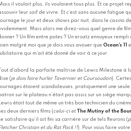
Mais il voulait plus, ils voulaient tous plus. Et ce projet 
assouvir leur soif de vivre. Et c’est sans aucune fatigue q
tournage le jour et deux shows par nuit, dans le casino d
évidemment. Mais alors me direz-vous quel genre de film 
donner ? Un film entre potes ? Un ersatz ennuyeux rempli
bien malgré moi que je dois vous avouer que
Ocean’s 11
e
jubilatoire qui m’ait été donné de voir à ce jour.
Tout d’abord la parfaite maîtrise de Lewis Milestone à l
dise (
je dois faire hurler Tavernier et Coursoudon
). Certe
tournages étaient scandaleuses, pratiquement une seule p
patron sur le plateau n’était pas assis sur un siège marq
Lewis était tout de même un très bon technicien du ciném
ses deux derniers films (
celui-ci et
The Mutiny of the Bou
se satisfaire qu’il ait fini sa carrière sur de tels fleurons (
p
Fletcher Christian et du Rat Pack !!
). Pour vous faire votr