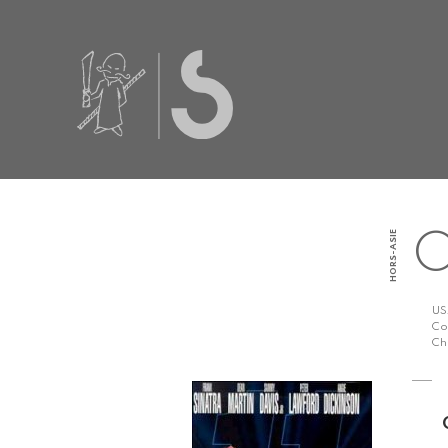
HORS-ASIE
O
US
Co
Ch