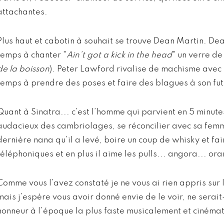
attachantes.
Plus haut et cabotin à souhait se trouve Dean Martin. De
temps à chanter "
Ain’t got a kick in the head
" un verre de
de la boisson
). Peter Lawford rivalise de machisme avec 
temps à prendre des poses et faire des blagues à son fu
Quant à Sinatra... c’est l’homme qui parvient en 5 minute
audacieux des cambriolages, se réconcilier avec sa femm
dernière nana qu’il a levé, boire un coup de whisky et fa
téléphoniques et en plus il aime les pulls... angora... or
Comme vous l’avez constaté je ne vous ai rien appris sur le
mais j’espère vous avoir donné envie de le voir, ne serai
honneur à l’époque la plus faste musicalement et ciném