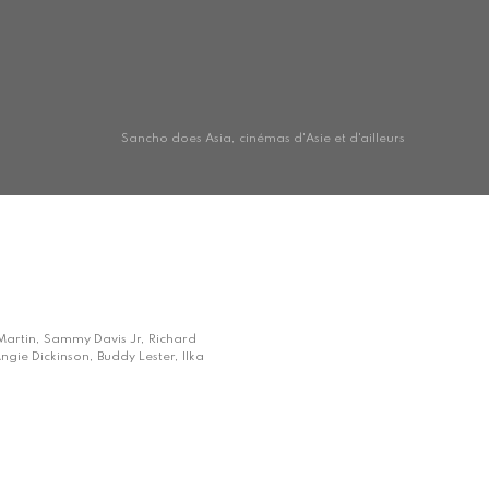
Sancho does Asia, cinémas d'Asie et d'ailleurs
 Martin, Sammy Davis Jr, Richard
gie Dickinson, Buddy Lester, Ilka