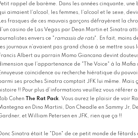
Petit rappel de barème. Dans les années cinquante, une 
qui aimaient l’alcool, les femmes, l’alcool et le sexe, dev
Les frasques de ces mauvais garçons défrayèrent la chro
d’un casino de Las Vegas par Dean Martin et Sinatra atti
journalistes envers ce "
ramassis de rats
". En fait, moins 
les journaux n’avaient pas grand chose à se mettre sous le
Francis Albert au parrain Momo Giancana devint douteuse
dimension que l’appartenance de "The Voice" à la Mafia n
Ennuyeuse coïncidence ou recherche hiératique du pouvoir
parmi ses proches Sinatra comptait JFK lui même. Mais ç
histoire !! Pour plus d’informations veuillez vous référer a
Rob Cohen
The Rat Pack
. Vous aurez le plaisir de voir R
Mantegna en Dino Martini, Don Cheadle en Sammy Jr, D
Gardner, et William Petersen en JFK, rien que ça !!
Donc Sinatra était le "Don" de ce petit monde de fêtards 