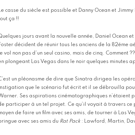
Le casse du siècle est possible et Danny Ocean et Jimmy 
tout ça !!
Quelques jours avant la nouvelle année, Daniel Ocean e
Foster décident de réunir tous les anciens de la 82éme a
le vol non pas d’un seul casino, mais de cinq. Comment ??
en plongeant Las Vegas dans le noir quelques minutes ap
C’est un pléonasme de dire que Sinatra dirigea les opérat
instigation que le scénario fut écrit et il se débrouilla pou
Warner. Ses aspirations cinématographiques n’étaient pas
de participer à un tel projet. Ce qu’il voyait à travers ce p
moyen de faire un film avec ses amis, de tourner à Las Veg
bringue avec ses amis du
Rat Pack
: Lawford, Martin, Dav