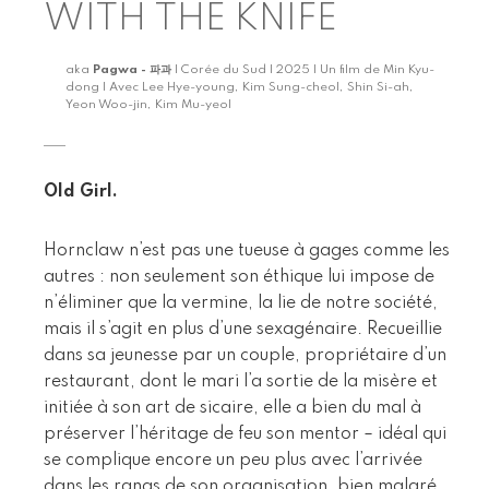
WITH THE KNIFE
aka
Pagwa - 파과
| Corée du Sud | 2025 | Un film de Min Kyu-
dong | Avec Lee Hye-young, Kim Sung-cheol, Shin Si-ah,
Yeon Woo-jin, Kim Mu-yeol
Old Girl.
Hornclaw n’est pas une tueuse à gages comme les
autres : non seulement son éthique lui impose de
n’éliminer que la vermine, la lie de notre société,
mais il s’agit en plus d’une sexagénaire. Recueillie
dans sa jeunesse par un couple, propriétaire d’un
restaurant, dont le mari l’a sortie de la misère et
initiée à son art de sicaire, elle a bien du mal à
préserver l’héritage de feu son mentor – idéal qui
se complique encore un peu plus avec l’arrivée
dans les rangs de son organisation, bien malgré