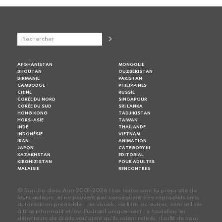
AFGHANISTAN
MONGOLIE
BHOUTAN
OUZBÉKISTAN
BIRMANIE
PAKISTAN
CAMBODGE
PHILIPPINES
CHINE
RUSSIE
CORÉE DU NORD
SINGAPOUR
CORÉE DU SUD
SRI LANKA
HONG KONG
TADJIKISTAN
HORS-ASIE
TAIWAN
INDE
THAÏLANDE
INDONÉSIE
VIETNAM
IRAN
ANIMATION
JAPON
CATEGORY III
KAZAKHSTAN
EDITORIAL
KIRGHIZISTAN
POUR ADULTES
MALAISIE
RENCONTRES
© Sancho does Asia 2001-2026 | Les textes sont la propriété de
leurs auteurs, et ne peuvent par conséquent être reproduits sans
autorisation préalable | Les visuels, de films ou autres, sont utilisés
à titre informatif et/ou illustratif uniquement ; si toutefois les
détenteurs de droits voulaient qu'ils soient retirés, il suffit de nous