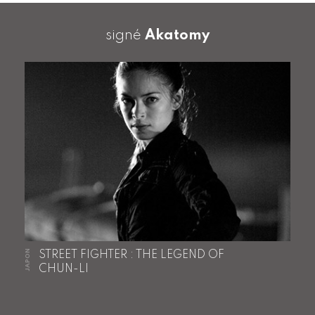
signé
Akatomy
JAPON
STREET FIGHTER : THE LEGEND OF
CHUN-LI