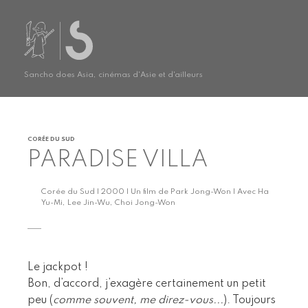
Sancho does Asia, cinémas d'Asie et d'ailleurs
CORÉE DU SUD
PARADISE VILLA
Corée du Sud | 2000 | Un film de Park Jong-Won | Avec Ha
Yu-Mi, Lee Jin-Wu, Choi Jong-Won
Le jackpot !
Bon, d’accord, j’exagère certainement un petit
peu (
comme souvent, me direz-vous...
). Toujours