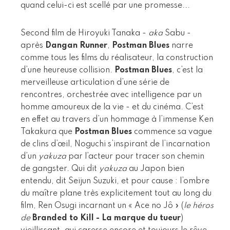
quand celui-ci est scellé par une promesse...
Second film de Hiroyuki Tanaka -
aka
Sabu -
après
Dangan Runner
,
Postman Blues
narre
comme tous les films du réalisateur, la construction
d’une heureuse collision.
Postman Blues
, c’est la
merveilleuse articulation d’une série de
rencontres, orchestrée avec intelligence par un
homme amoureux de la vie - et du cinéma. C’est
en effet au travers d’un hommage à l’immense Ken
Takakura que
Postman Blues
commence sa vague
de clins d’œil, Noguchi s’inspirant de l’incarnation
d’un
yakuza
par l’acteur pour tracer son chemin
de gangster. Qui dit
yakuza
au Japon bien
entendu, dit Seijun Suzuki, et pour cause : l’ombre
du maître plane très explicitement tout au long du
film, Ren Osugi incarnant un « Ace no Jô » (
le héros
de
Branded to Kill - La marque du tueur
)