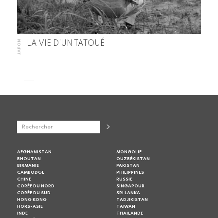
JAPON
LA VIE D’UN TATOUÉ
AFGHANISTAN
MONGOLIE
BHOUTAN
OUZBÉKISTAN
BIRMANIE
PAKISTAN
CAMBODGE
PHILIPPINES
CHINE
RUSSIE
CORÉE DU NORD
SINGAPOUR
CORÉE DU SUD
SRI LANKA
HONG KONG
TADJIKISTAN
HORS-ASIE
TAIWAN
INDE
THAÏLANDE