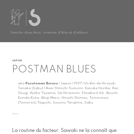
Sancho does Asia, cinémas d'Asie et d'ailleurs
JAPON
POSTMAN BLUES
aka
Posutoman Burusu
| Japon | 1997 | Un film de Hiroyuki
Tanaka (Sabu) | Avec Shinichi Tsutsumi, Keisuke Horibe, Ren
Osugi, Kyôko Toyama, Sei Hiraizumi, Yôzaburô Itô, Atsushi
Konda-Kota, Akaji Maro, Hiroshi Shimizu, Tomorowo
(Tomoroo) Taguchi, Susumu Terajima, Sabu
La routine du facteur, Sawaki ne la connaît que