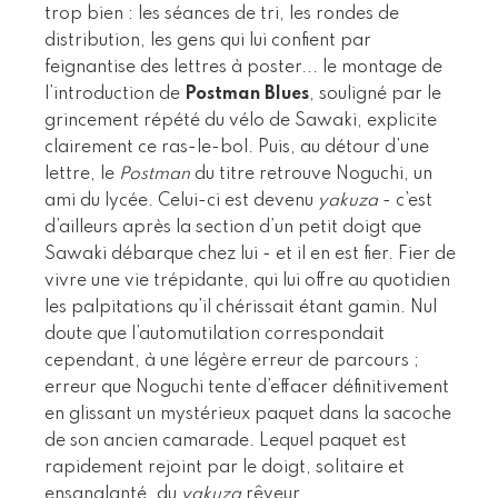
trop bien : les séances de tri, les rondes de
distribution, les gens qui lui confient par
feignantise des lettres à poster... le montage de
l’introduction de
Postman Blues
, souligné par le
grincement répété du vélo de Sawaki, explicite
clairement ce ras-le-bol. Puis, au détour d’une
lettre, le
Postman
du titre retrouve Noguchi, un
ami du lycée. Celui-ci est devenu
yakuza
- c’est
d’ailleurs après la section d’un petit doigt que
Sawaki débarque chez lui - et il en est fier. Fier de
vivre une vie trépidante, qui lui offre au quotidien
les palpitations qu’il chérissait étant gamin. Nul
doute que l’automutilation correspondait
cependant, à une légère erreur de parcours ;
erreur que Noguchi tente d’effacer définitivement
en glissant un mystérieux paquet dans la sacoche
de son ancien camarade. Lequel paquet est
rapidement rejoint par le doigt, solitaire et
ensanglanté, du
yakuza
rêveur.