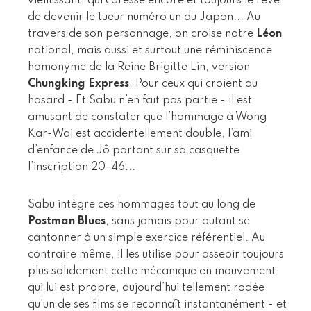
vieillissant, qui caresse encore et toujours le rêve
de devenir le tueur numéro un du Japon... Au
travers de son personnage, on croise notre
Léon
national, mais aussi et surtout une réminiscence
homonyme de la Reine Brigitte Lin, version
Chungking Express
. Pour ceux qui croient au
hasard - Et Sabu n’en fait pas partie - il est
amusant de constater que l’hommage à Wong
Kar-Wai est accidentellement double, l’ami
d’enfance de Jô portant sur sa casquette
l’inscription 20-46...
Sabu intègre ces hommages tout au long de
Postman Blues
, sans jamais pour autant se
cantonner à un simple exercice référentiel. Au
contraire même, il les utilise pour asseoir toujours
plus solidement cette mécanique en mouvement
qui lui est propre, aujourd’hui tellement rodée
qu’un de ses films se reconnaît instantanément - et