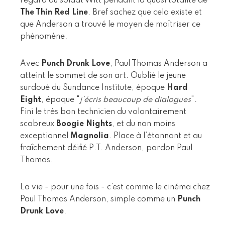
regard du soldat Witt pendant la quasi totalité de
The Thin Red Line
. Bref sachez que cela existe et
que Anderson a trouvé le moyen de maîtriser ce
phénomène.
Avec
Punch Drunk Love
, Paul Thomas Anderson a
atteint le sommet de son art. Oublié le jeune
surdoué du Sundance Institute, époque
Hard
Eight
, époque "
j’écris beaucoup de dialogues
".
Fini le très bon technicien du volontairement
scabreux
Boogie Nights
, et du non moins
exceptionnel
Magnolia
. Place à l’étonnant et au
fraîchement déifié P.T. Anderson, pardon Paul
Thomas.
La vie - pour une fois - c’est comme le cinéma chez
Paul Thomas Anderson, simple comme un
Punch
Drunk Love
.