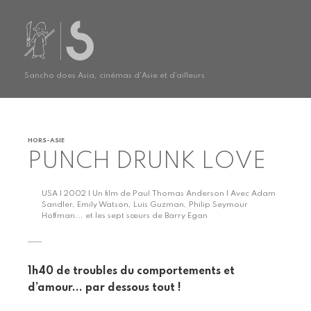
Sancho does Asia, cinémas d'Asie et d'ailleurs
HORS-ASIE
PUNCH DRUNK LOVE
USA | 2002 | Un film de Paul Thomas Anderson | Avec Adam
Sandler, Emily Watson, Luis Guzman, Philip Seymour
Hoffman... et les sept sœurs de Barry Egan
1h40 de troubles du comportements et
d’amour... par dessous tout !