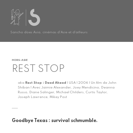
Sancho does Asia, cinémas d'Asie et d'ailleurs
HORS-ASIE
REST STOP
aka
Rest Stop : Dead Ahead
| USA | 2006 | Un film de John
Shiban | Avec Jaimie Alexander, Joey Mendicino, Deanna
Russo, Diane Salinger, Michael Childers, Curtis Taylor,
Joseph Lawrence, Mikey Post
Goodbye Texas : survival schmumble.