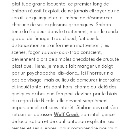
platitude grandiloquente, ce premier long de
Shiban réussit l’exploit de ne jamais effrayer ou ne
serait-ce qu’inquiéter, et même de désamorcer
chacune de ses explosions graphiques. Shiban
tente la froideur dans le traitement, mais le rendu
global de l’image, trop chaud, fait que la
distanciation se tranforme en inattention ; les
scènes, façon
torture-porn
trop conscient,
deviennent alors de simples anecdotes de cruauté
plastique. Tiens, je me suis fait manger un doigt
par un psychopathe, dis-donc… Ici l’horreur n’a
pas de visage, mais au lieu de demeurer incertaine
et inquiétante, résidant hors-champ au-delà des
quelques bribes que l’on peut deviner par le biais
du regard de Nicole, elle devient simplément
impersonnelle et sans intérêt. Shiban devrait s’en
retourner potasser
Wolf Creek
, son intelligence
de localisation et de confrontation explicite, ses
teintes et ses silences, pour comprendre pourquoi