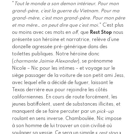
"
Tout le monde a son demon intérieur. Pour mon
grand-père, c’est la guerre du Vietnam. Pour ma
grand-mère, c’est mon grand-père. Pour mon père
et ma mère… on peut dire que c’est moi.
" C’est plus
ou moins avec ces mots en
off
, que
Rest Stop
nous
présente son héroïne et narratrice, relève d’une
donzelle agressée pré-générique dans des
toilettes publiques. Notre héroïne donc
(
charmante Jaimie Alexander
), se prénomme
Nicole – Nic pour les intimes – et voyage sur le
siège passager de la voiture de son petit ami Jess,
avec lequel elle a décidé de fuguer, laissant le
Texas derrière eux pour rejoindre les côtés
californiennes. En cours de route forcément, les
jeunes batiffolent, usent de substances illicites, et
manquent de se faire percuter par un
pick-up
roulant en sens inverse. Chamboulée, Nic impose
à son homme de lui trouver un coin civilisé où
soulager sa vessie. Ce sera un simple «
rest stop
»