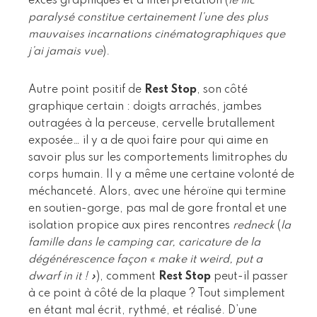
excès graphiques et d’intérprétation (
le flic
paralysé constitue certainement l’une des plus
mauvaises incarnations cinématographiques que
j’ai jamais vue
).
Autre point positif de
Rest Stop
, son côté
graphique certain : doigts arrachés, jambes
outragées à la perceuse, cervelle brutallement
exposée… il y a de quoi faire pour qui aime en
savoir plus sur les comportements limitrophes du
corps humain. Il y a même une certaine volonté de
méchanceté. Alors, avec une héroïne qui termine
en soutien-gorge, pas mal de gore frontal et une
isolation propice aux pires rencontres
redneck
(
la
famille dans le camping car, caricature de la
dégénérescence façon « make it weird, put a
dwarf in it ! »
), comment
Rest Stop
peut-il passer
à ce point à côté de la plaque ? Tout simplement
en étant mal écrit, rythmé, et réalisé. D’une