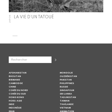
JAPON
LA VIE D’UN TATOUÉ
AFGHANISTAN
MONGOLIE
BHOUTAN
OUZBÉKISTAN
BIRMANIE
PAKISTAN
CAMBODGE
PHILIPPINES
CHINE
RUSSIE
CORÉE DU NORD
SINGAPOUR
CORÉE DU SUD
SRI LANKA
HONG KONG
TADJIKISTAN
HORS-ASIE
TAIWAN
INDE
THAÏLANDE
INDONÉSIE
VIETNAM
IRAN
ANIMATION