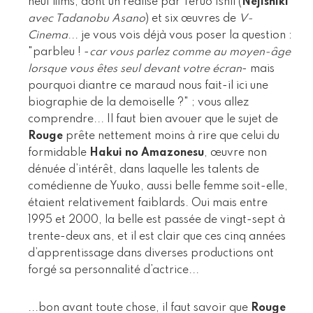
neuf films, dont un réalisé par Teruo Ishii (
Nejishiki
avec Tadanobu Asano
) et six œuvres de
V-
Cinema
... je vous vois déjà vous poser la question :
"parbleu ! -
car vous parlez comme au moyen-âge
lorsque vous êtes seul devant votre écran
- mais
pourquoi diantre ce maraud nous fait-il ici une
biographie de la demoiselle ?" ; vous allez
comprendre... Il faut bien avouer que le sujet de
Rouge
prête nettement moins à rire que celui du
formidable
Hakui no Amazonesu
, œuvre non
dénuée d’intérêt, dans laquelle les talents de
comédienne de Yuuko, aussi belle femme soit-elle,
étaient relativement faiblards. Oui mais entre
1995 et 2000, la belle est passée de vingt-sept à
trente-deux ans, et il est clair que ces cinq années
d’apprentissage dans diverses productions ont
forgé sa personnalité d’actrice...
...bon avant toute chose, il faut savoir que
Rouge