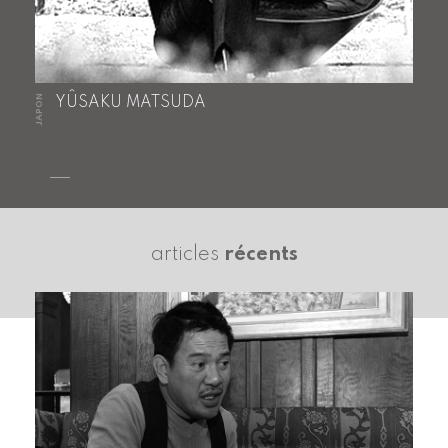
JAPON
YÛSAKU MATSUDA
articles
récents