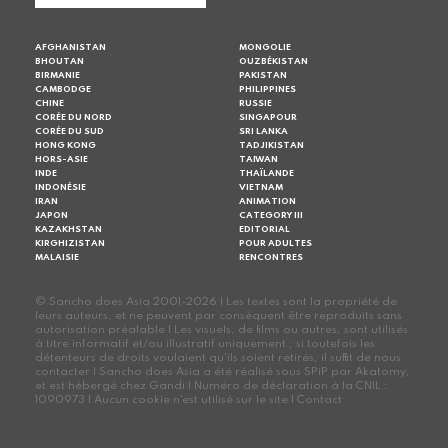
AFGHANISTAN
MONGOLIE
BHOUTAN
OUZBÉKISTAN
BIRMANIE
PAKISTAN
CAMBODGE
PHILIPPINES
CHINE
RUSSIE
CORÉE DU NORD
SINGAPOUR
CORÉE DU SUD
SRI LANKA
HONG KONG
TADJIKISTAN
HORS-ASIE
TAIWAN
INDE
THAÏLANDE
INDONÉSIE
VIETNAM
IRAN
ANIMATION
JAPON
CATEGORY III
KAZAKHSTAN
EDITORIAL
KIRGHIZISTAN
POUR ADULTES
MALAISIE
RENCONTRES
© Sancho does Asia 2001-2026 | Les textes sont la propriété de
leurs auteurs, et ne peuvent par conséquent être reproduits sans
autorisation préalable | Les visuels, de films ou autres, sont utilisés
à titre informatif et/ou illustratif uniquement ; si toutefois les
détenteurs de droits voulaient qu'ils soient retirés, il suffit de nous
contacter | Sancho does Asia a été réalisé sous SPiP par Akatomy,
et est hébergé chez Gandi | Numéro de déclaration à la CNIL :
1090973 | Aucun cookie n'est utilisé sur le site |
Contact