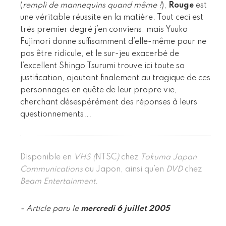
(
rempli de mannequins quand même !
),
Rouge
est
une véritable réussite en la matière. Tout ceci est
très premier degré j’en conviens, mais Yuuko
Fujimori donne suffisamment d’elle-même pour ne
pas être ridicule, et le sur-jeu exacerbé de
l’excellent Shingo Tsurumi trouve ici toute sa
justification, ajoutant finalement au tragique de ces
personnages en quête de leur propre vie,
cherchant désespérément des réponses à leurs
questionnements...
Disponible en
VHS
(
NTSC
)
chez
Tokuma Japan
Communications
au Japon, ainsi qu’en
DVD
chez
Beam Entertainment
.
- Article paru le
mercredi 6 juillet 2005