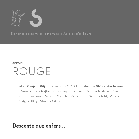
Sancho does Asia, cinémas d'Asie et d'ailleurs
JAPON
ROUGE
aka
Ruuju
-
Rûju
| Japon | 2000 | Un film de
Shinsuke Inoue
| Avec Yuuko Fujimori, Shingo Tsurumi, Yuuna Natsuo, Shouji
Koganezawa, Mitsuo Senda, Korokoro Sakamichi, Masaru
Shiga, Billy, Media Girls
Descente aux enfers...