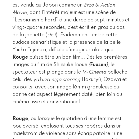
est vendu au Japon comme un
Eros & Action
Movie
, dont l’intérêt majeur est une scène de
"Lesbianisme hard" d’une durée de sept minutes et
vingt-quatre secondes, c’est écrit en gros au dos
de la jaquette (
sic !
). Evidemment, entre cette
audace scénaristique et la présence de la belle
Yuuko Fujimori, difficile d’imaginer alors que
Rouge
puisse être un bon film... Dès les premières
images du film de Shinsuke Inoue
(
Fuusen
)
, le
spectateur est plongé dans le
V-Cinema
pelloche,
celui des
yakuza eiga starring
Hakuryû, Ozawa et
consorts, avec son image 16mm granuleuse qui
donne cet aspect légèrement daté, bien loin du
cinéma lisse et conventionnel.
Rouge
, ou lorsque le quotidien d’une femme est
bouleversé, explosant tous ses repères dans un
maelström de violence sans échappatoire ; une