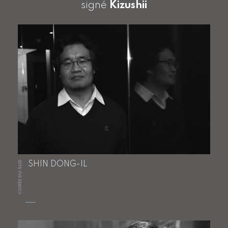
signé
Kizushii
CORÉE DU SUD
SHIN DONG-IL