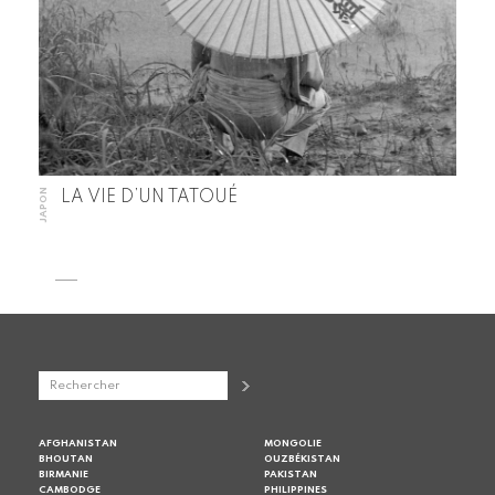
JAPON
LA VIE D’UN TATOUÉ
AFGHANISTAN
MONGOLIE
BHOUTAN
OUZBÉKISTAN
BIRMANIE
PAKISTAN
CAMBODGE
PHILIPPINES