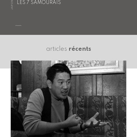
JAPON
LES 7 SAMOURAÏS
articles
récents