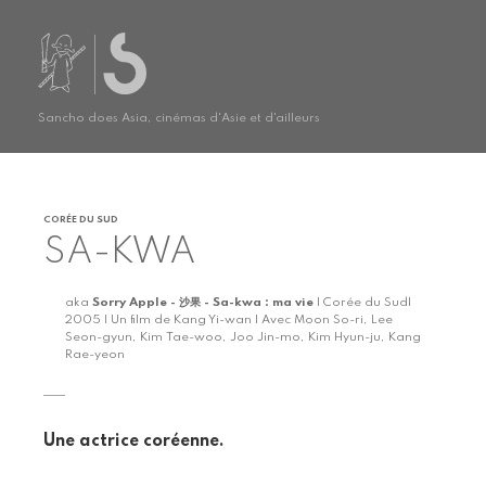
Sancho does Asia, cinémas d'Asie et d'ailleurs
CORÉE DU SUD
SA-KWA
aka
Sorry Apple - 沙果 - Sa-kwa : ma vie
| Corée du Sud|
2005 | Un film de Kang Yi-wan | Avec Moon So-ri, Lee
Seon-gyun, Kim Tae-woo, Joo Jin-mo, Kim Hyun-ju, Kang
Rae-yeon
Une actrice coréenne.