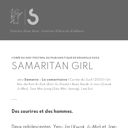
Sancho does Asia, cinémas d'Asie et d'ailleurs
CORÉE DU SUD | FESTIVAL DU FILM ASIATIQUE DE DEAUVILLE 2004
SAMARITAN GIRL
aka
Samaria - La samaritaine
| Corée du Sud | 2003 | Un
film de Kim Ki-Duk (Kim Gi-Deok) | Avec Kwak Ji-min (Gwak
Ji-Min), Seo Min-jung (Seo Min-Jeong), Lee Eol
Des sourires et des hommes.
Deux adolescentes, Yeo-Jin (
Kwak Ji-Min
) et Jae-