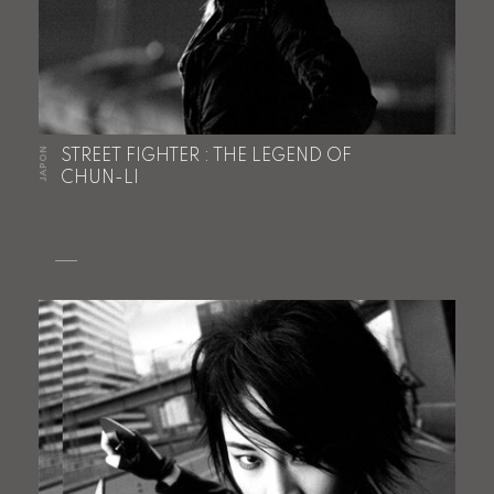
JAPON
STREET FIGHTER : THE LEGEND OF
CHUN-LI