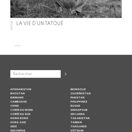
JAPON
LA VIE D’UN TATOUÉ
AFGHANISTAN
MONGOLIE
BHOUTAN
OUZBÉKISTAN
BIRMANIE
PAKISTAN
CAMBODGE
PHILIPPINES
CHINE
RUSSIE
CORÉE DU NORD
SINGAPOUR
CORÉE DU SUD
SRI LANKA
HONG KONG
TADJIKISTAN
HORS-ASIE
TAIWAN
INDE
THAÏLANDE
INDONÉSIE
VIETNAM