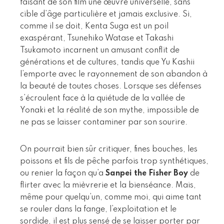
faisant de son film une œuvre universelle, sans
cible d’âge particulière et jamais exclusive. Si,
comme il se doit, Kenta Suga est un poil
exaspérant, Tsunehiko Watase et Takashi
Tsukamoto incarnent un amusant conflit de
générations et de cultures, tandis que Yu Kashii
l’emporte avec le rayonnement de son abandon à
la beauté de toutes choses. Lorsque ses défenses
s’écroulent face à la quiétude de la vallée de
Yonaki et la réalité de son mythe, impossible de
ne pas se laisser contaminer par son sourire.
On pourrait bien sûr critiquer, fines bouches, les
poissons et fils de pêche parfois trop synthétiques,
ou renier la façon qu’a
Sanpei the Fisher Boy
de
flirter avec la mièvrerie et la bienséance. Mais,
même pour quelqu’un, comme moi, qui aime tant
se rouler dans la fange, l’exploitation et le
sordide, il est plus sensé de se laisser porter par