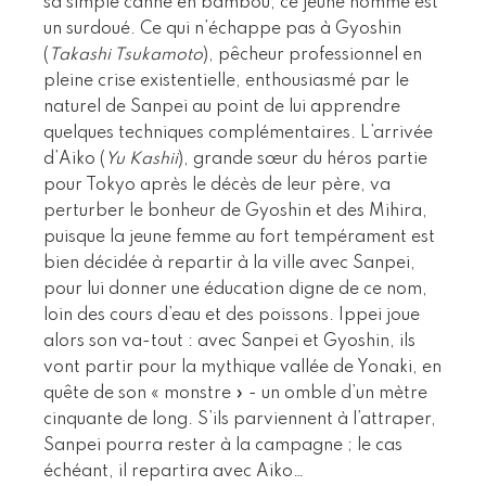
sa simple canne en bambou, ce jeune homme est
un surdoué. Ce qui n’échappe pas à Gyoshin
(
Takashi Tsukamoto
), pêcheur professionnel en
pleine crise existentielle, enthousiasmé par le
naturel de Sanpei au point de lui apprendre
quelques techniques complémentaires. L’arrivée
d’Aiko (
Yu Kashii
), grande sœur du héros partie
pour Tokyo après le décès de leur père, va
perturber le bonheur de Gyoshin et des Mihira,
puisque la jeune femme au fort tempérament est
bien décidée à repartir à la ville avec Sanpei,
pour lui donner une éducation digne de ce nom,
loin des cours d’eau et des poissons. Ippei joue
alors son va-tout : avec Sanpei et Gyoshin, ils
vont partir pour la mythique vallée de Yonaki, en
quête de son « monstre » - un omble d’un mètre
cinquante de long. S’ils parviennent à l’attraper,
Sanpei pourra rester à la campagne ; le cas
échéant, il repartira avec Aiko…