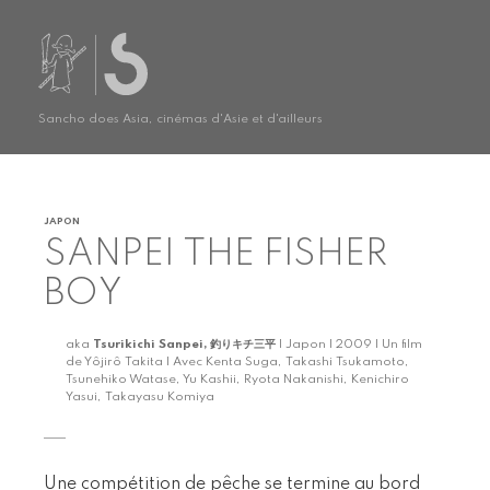
Sancho does Asia, cinémas d'Asie et d'ailleurs
JAPON
SANPEI THE FISHER
BOY
aka
Tsurikichi Sanpei, 釣りキチ三平
| Japon | 2009 | Un film
de Yôjirô Takita | Avec Kenta Suga, Takashi Tsukamoto,
Tsunehiko Watase, Yu Kashii, Ryota Nakanishi, Kenichiro
Yasui, Takayasu Komiya
Une compétition de pêche se termine au bord