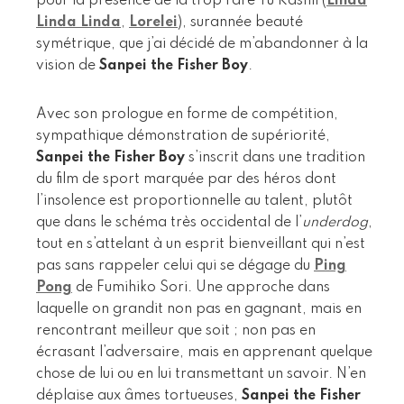
pour la présence de la trop rare Yu Kashii (
Linda
Linda Linda
,
Lorelei
), surannée beauté
symétrique, que j’ai décidé de m’abandonner à la
vision de
Sanpei the Fisher Boy
.
Avec son prologue en forme de compétition,
sympathique démonstration de supériorité,
Sanpei the Fisher Boy
s’inscrit dans une tradition
du film de sport marquée par des héros dont
l’insolence est proportionnelle au talent, plutôt
que dans le schéma très occidental de l’
underdog
,
tout en s’attelant à un esprit bienveillant qui n’est
pas sans rappeler celui qui se dégage du
Ping
Pong
de Fumihiko Sori. Une approche dans
laquelle on grandit non pas en gagnant, mais en
rencontrant meilleur que soit ; non pas en
écrasant l’adversaire, mais en apprenant quelque
chose de lui ou en lui transmettant un savoir. N’en
déplaise aux âmes tortueuses,
Sanpei the Fisher