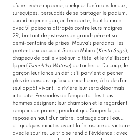
d’une rivière nippone, quelques fanfarons locaux,
suréquipés, persuadés de se partager le podium,
quand un jeune garçon l’emporte, haut la main,
avec 51 poissons attrapés contre leurs maigres
29, battant de justesse son grand-père et sa
demi-centaine de prises. Mauvais perdants, les
prétentieux accusent Sanpei Mihira (
Kenta Suga
),
chapeau de paille vissé sur la tête, et le vieillissant
Ippei (
Tsunehiko Watase
) de tricherie. Du coup, le
garçon leur lance un défi : s’il parvient à pêcher
plus de poissons qu’eux en une heure, à l’aide d’un
seul appât vivant, la rivière leur sera désormais
interdite. Persuadés de l’emporter, les trois
hommes désignent leur champion et le regardent
remplir son panier, pendant que Sanpei lui, se
repose en haut d’un arbre, patauge dans l’eau…
et, quelques minutes avant la fin, assure sa victoire
avec le sourire. Le trio se rend à l’évidence : avec