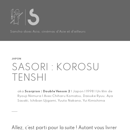
Sancho does Asia, cinémas d'Asie et d'ailleurs
JAPON
SASORI : KOROSU
TENSHI
aka
Scorpion : Double Venom 2
| Japon | 1998 | Un film de
Ryouji Niimura | Avec Chiharu Komatsu, Daisuke Ryuu, Aya
Sasaki, Ichiban Ujigami, Yuuto Nakano, Yui Kimishima
Allez, c’est parti pour la suite ! Autant vous livrer