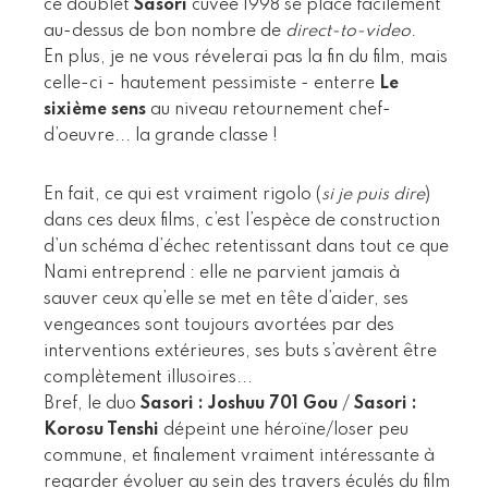
ce doublet
Sasori
cuvée 1998 se place facilement
au-dessus de bon nombre de
direct-to-video
.
En plus, je ne vous révelerai pas la fin du film, mais
celle-ci - hautement pessimiste - enterre
Le
sixième sens
au niveau retournement chef-
d’oeuvre... la grande classe !
En fait, ce qui est vraiment rigolo (
si je puis dire
)
dans ces deux films, c’est l’espèce de construction
d’un schéma d’échec retentissant dans tout ce que
Nami entreprend : elle ne parvient jamais à
sauver ceux qu’elle se met en tête d’aider, ses
vengeances sont toujours avortées par des
interventions extérieures, ses buts s’avèrent être
complètement illusoires...
Bref, le duo
Sasori : Joshuu 701 Gou
/
Sasori :
Korosu Tenshi
dépeint une héroïne/loser peu
commune, et finalement vraiment intéressante à
regarder évoluer au sein des travers éculés du film