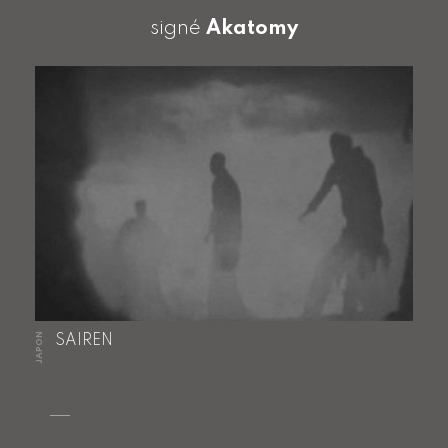
signé
Akatomy
JAPON
SAIREN