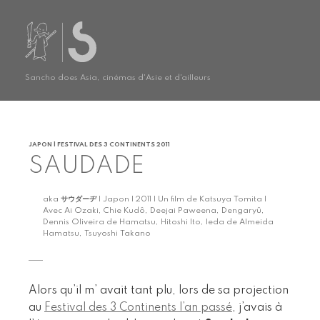
Sancho does Asia, cinémas d'Asie et d'ailleurs
JAPON | FESTIVAL DES 3 CONTINENTS 2011
SAUDADE
aka
サウダーヂ
| Japon | 2011 | Un film de Katsuya Tomita |
Avec Ai Ozaki, Chie Kudô, Deejai Paweena, Dengaryû,
Dennis Oliveira de Hamatsu, Hitoshi Ito, Ieda de Almeida
Hamatsu, Tsuyoshi Takano
Alors qu’il m’ avait tant plu, lors de sa projection
au
Festival des 3 Continents l’an passé
, j’avais à