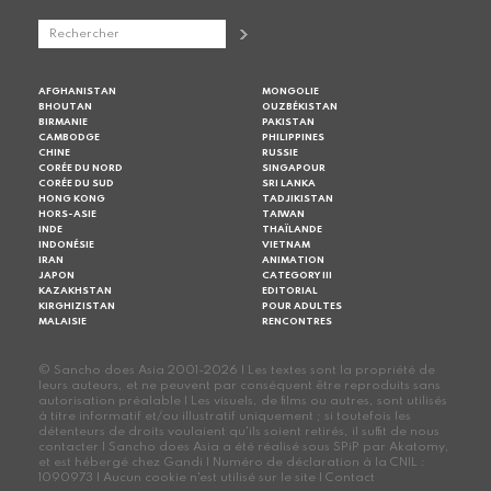
AFGHANISTAN
MONGOLIE
BHOUTAN
OUZBÉKISTAN
BIRMANIE
PAKISTAN
CAMBODGE
PHILIPPINES
CHINE
RUSSIE
CORÉE DU NORD
SINGAPOUR
CORÉE DU SUD
SRI LANKA
HONG KONG
TADJIKISTAN
HORS-ASIE
TAIWAN
INDE
THAÏLANDE
INDONÉSIE
VIETNAM
IRAN
ANIMATION
JAPON
CATEGORY III
KAZAKHSTAN
EDITORIAL
KIRGHIZISTAN
POUR ADULTES
MALAISIE
RENCONTRES
© Sancho does Asia 2001-2026 | Les textes sont la propriété de
leurs auteurs, et ne peuvent par conséquent être reproduits sans
autorisation préalable | Les visuels, de films ou autres, sont utilisés
à titre informatif et/ou illustratif uniquement ; si toutefois les
détenteurs de droits voulaient qu'ils soient retirés, il suffit de nous
contacter | Sancho does Asia a été réalisé sous SPiP par Akatomy,
et est hébergé chez Gandi | Numéro de déclaration à la CNIL :
1090973 | Aucun cookie n'est utilisé sur le site |
Contact