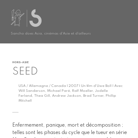
Sancho does Asia, cinémas d'Asie et d'ailleurs
HORS-ASIE
SEED
USA / Allemagne / Canada | 2007 | Un film d’Uwe Boll | Avec
Will Sanderson, Michael Paré, Ralf Moeller, Jodelle
Ferland, Thea Gill, Andrew Jackson, Brad Turner, Phillip
Mitchell
Enfermement, panique, mort et décomposition ;
telles sont les phases du cycle que le tueur en série