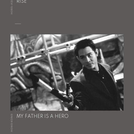
HORS-ASIE
RISE
HONG KONG
MY FATHER IS A HERO