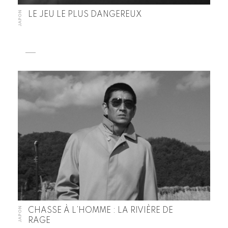
JAPON
LE JEU LE PLUS DANGEREUX
JAPON
CHASSE À L’HOMME : LA RIVIÈRE DE
RAGE