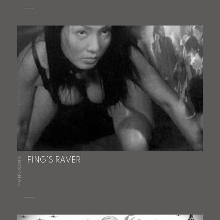
HONG KONG
FING’S RAVER