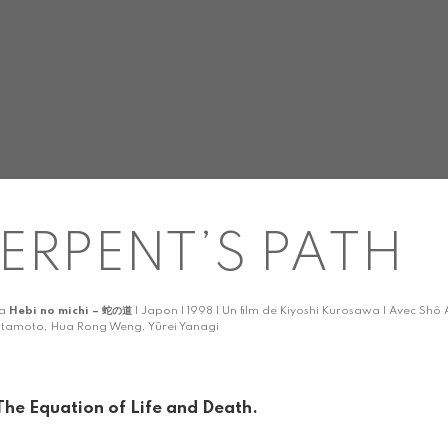
ERPENT’S PATH
ka
Hebi no michi – 蛇の道
| Japon | 1998 | Un film de Kiyoshi Kurosawa | Avec Sh
itamoto, Hua Rong Weng, Yûrei Yanagi
The Equation of Life and Death.