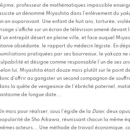
Nijima, professeur de mathématiques impassible enseig
assiste un dénommé Miyashita dans l’enlèvement du
yak
un an auparavant. Une enfant de huit ans, torturée, violée
visage s’affiche sur un écran de télévision amené devant 
d’un entrepôt désert en pleine ville, et face auquel Miya
litanie obsédante, le rapport du médecin légiste. En dépi
humiliations pratiquées par ses bourreaux, le yakuza ne
culpabilité et désigne comme responsable l’un de ses
ani
selon lui, Miyashita était douze mois plutôt sur le point 
donc d’offrir au gangster un second compagnon de souffr
dans la quête de vengeance de l’ébrèché paternel, matiè
fantasme de longue date...
Un mois pour réaliser, sous l’égide de la
Daiei
, deux opus
popularité de Sho Aikawa, réunissant chacun la même équ
mêmes acteurs... Une méthode de travail économique, co