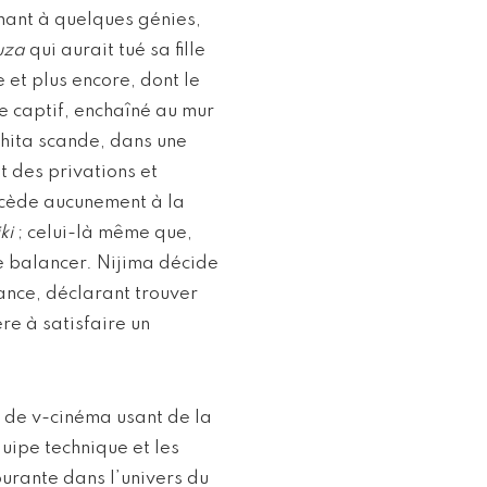
nant à quelques génies,
uza
qui aurait tué sa fille
 et plus encore, dont le
le captif, enchaîné au mur
shita scande, dans une
t des privations et
 cède aucunement à la
ki
; celui-là même que,
de balancer. Nijima décide
ance, déclarant trouver
re à satisfaire un
 de v-cinéma usant de la
ipe technique et les
urante dans l’univers du