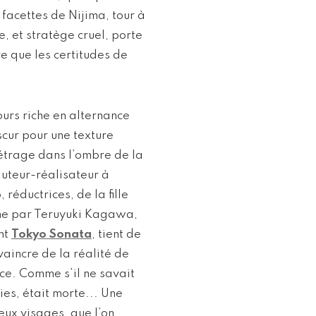
 facettes de Nijima, tour à
e, et stratège cruel, porte
re que les certitudes de
urs riche en alternance
scur pour une texture
étrage dans l’ombre de la
auteur-réalisateur à
 réductrices, de la fille
time par Teruyuki Kagawa,
nt
Tokyo Sonata
, tient de
vaincre de la réalité de
ce. Comme s’il ne savait
ies, était morte... Une
ux visages, que l’on