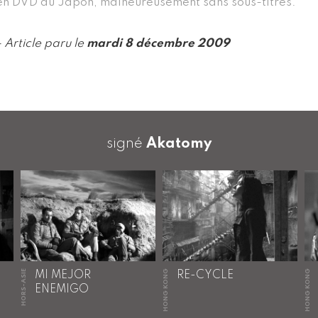
en DVD au Japon, malheureusement sans sous-titres.
- Article paru le
mardi 8 décembre 2009
signé
Akatomy
HORS-ASIE
HONG KONG
HONG KONG
MI MEJOR
RE-CYCLE
ENEMIGO