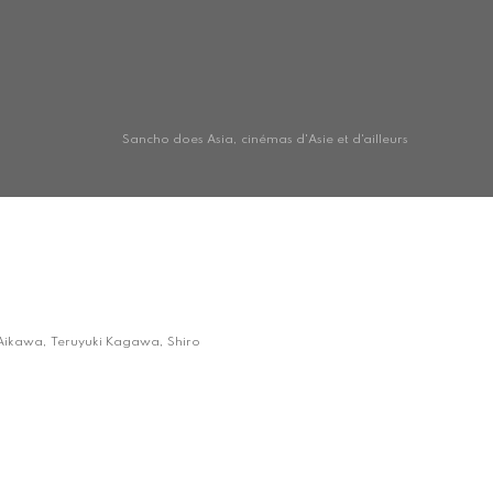
Sancho does Asia, cinémas d'Asie et d'ailleurs
ô Aikawa, Teruyuki Kagawa, Shiro