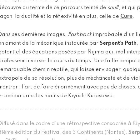
découvre au terme de ce parcours teinté de
snuff
, et qui 
façon, la dualité et la réflexivité en plus, celle de
Cure
.
Dans ses dernières images,
flashback
improbable d’un li
en amont de la mécanique instaurée par
Serpent’s Path
,
potentiel des équations posées par Nijima qui, mal inter
professeur inverser le cours du temps. Une faille tempore
remarquable chemin reptile, qui laisse envisager, quoiq
extrapole de sa résolution, plus de méchanceté et de vio
montrer : l’art de faire énormément avec peu de choses, ce
v-cinéma dans les mains de Kiyoshi Kurosawa.
Diffusé dans le cadre d’une rétrospective consacrée à Ki
31ème édition du Festival des 3 Continents (Nantes),
Serp