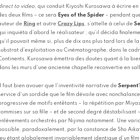
direct to video
, qui conduit Kiyoshi Kurosawa à écrire en 
des deux films – ce sera
Eyes of the Spider
– pendant que 
auteur de
Ring
et autre
Crazy Lips
, s’attelle à celui de
Se
qui inquiéta d’abord le réalisateur ; qu’il décida finale
qu’il pouvait même si, plus de dix ans plus tard lors de l
substrat d’exploitation au Cinématographe, dans le cadr
Continents, Kurosawa émettra des doutes quant à la bien
dans les murs d’une ancienne chapelle reconvertie en sal
Il faut bien avouer que l’inventivité narrative de
Serpent’
service d’un sordide que le film dévoile avec nonchalanc
progressive de motifs entêtants – la répétition par Miyas
commises sur sa fille – et de second degré déstabilisant –
enlèvements orchestrés par Nijima notamment. Une varia
possible, paradoxalement, par la constance de Sho Aikaw
jeu étant globalement invariablement identique d’un film s