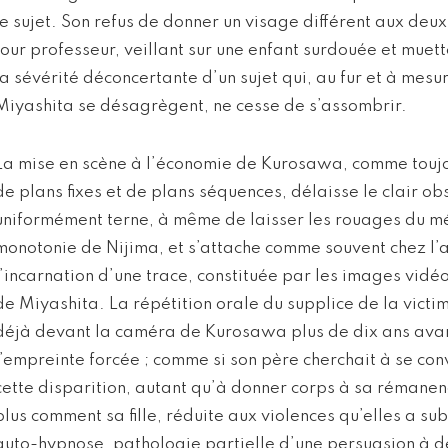
le sujet. Son refus de donner un visage différent aux deux
tour professeur, veillant sur une enfant surdouée et muett
la sévérité déconcertante d’un sujet qui, au fur et à mesu
Miyashita se désagrègent, ne cesse de s’assombrir.
La mise en scène à l’économie de Kurosawa, comme toujo
de plans fixes et de plans séquences, délaisse le clair ob
uniformément terne, à même de laisser les rouages du m
monotonie de Nijima, et s’attache comme souvent chez l’
l’incarnation d’une trace, constituée par les images vidéo,
de Miyashita. La répétition orale du supplice de la vic
déjà devant la caméra de Kurosawa plus de dix ans ava
l’empreinte forcée ; comme si son père cherchait à se con
cette disparition, autant qu’à donner corps à sa rémanen
plus comment sa fille, réduite aux violences qu’elles a sub
auto-hypnose, pathologie partielle d’une persuasion à de