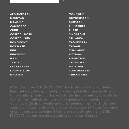
AFGHANISTAN
MONGOLIE
BHOUTAN
OUZBÉKISTAN
BIRMANIE
PAKISTAN
CAMBODGE
PHILIPPINES
CHINE
RUSSIE
CORÉE DU NORD
SINGAPOUR
CORÉE DU SUD
SRI LANKA
HONG KONG
TADJIKISTAN
HORS-ASIE
TAIWAN
INDE
THAÏLANDE
INDONÉSIE
VIETNAM
IRAN
ANIMATION
JAPON
CATEGORY III
KAZAKHSTAN
EDITORIAL
KIRGHIZISTAN
POUR ADULTES
MALAISIE
RENCONTRES
© Sancho does Asia 2001-2026 | Les textes sont la propriété de
leurs auteurs, et ne peuvent par conséquent être reproduits sans
autorisation préalable | Les visuels, de films ou autres, sont utilisés
à titre informatif et/ou illustratif uniquement ; si toutefois les
détenteurs de droits voulaient qu'ils soient retirés, il suffit de nous
contacter | Sancho does Asia a été réalisé sous SPiP par Akatomy,
et est hébergé chez Gandi | Numéro de déclaration à la CNIL :
1090973 | Aucun cookie n'est utilisé sur le site |
Contact