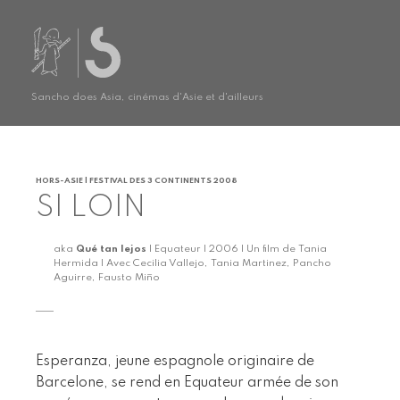
Sancho does Asia, cinémas d'Asie et d'ailleurs
HORS-ASIE | FESTIVAL DES 3 CONTINENTS 2008
SI LOIN
aka
Qué tan lejos
| Equateur | 2006 | Un film de Tania
Hermida | Avec Cecilia Vallejo, Tania Martinez, Pancho
Aguirre, Fausto Miño
Esperanza, jeune espagnole originaire de
Barcelone, se rend en Equateur armée de son