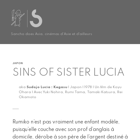
Sancho does Asia, cinémas d'Asie et d'ailleurs
JAPON
SINS OF SISTER LUCIA
aka
Sudojo Lucia : Kegasu
| Japon | 1978 | Un film de Koyu
Ohara | Avec Yuki Nohira, Rumi Tama, Tamaki Katsura, Rei
Okamoto
Rumiko n’est pas vraiment une enfant modèle,
puisqu’elle couche avec son prof d’anglais à
domicile, dérobe à son père de l’argent destiné à