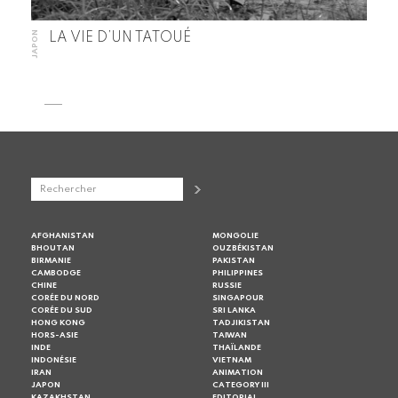
JAPON
LA VIE D’UN TATOUÉ
AFGHANISTAN
MONGOLIE
BHOUTAN
OUZBÉKISTAN
BIRMANIE
PAKISTAN
CAMBODGE
PHILIPPINES
CHINE
RUSSIE
CORÉE DU NORD
SINGAPOUR
CORÉE DU SUD
SRI LANKA
HONG KONG
TADJIKISTAN
HORS-ASIE
TAIWAN
INDE
THAÏLANDE
INDONÉSIE
VIETNAM
IRAN
ANIMATION
JAPON
CATEGORY III
KAZAKHSTAN
EDITORIAL