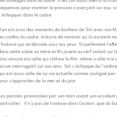
personnages dans le cadre. Il les suit aussi bien à la tra
séquences pour montrer la pression s’exerçant sur eux, co
s’échapper dans le cadre.
Il en est ainsi des moments de bonheur de Siti avec son fi
les confins du cadre, histoire de montrer qu’ils existent 
l’histoire qui se déroule sous nos yeux. Visuellement l’eff
dans cette scène où mère et fils jouent au cerf volant sur 
plus réussie est celle qui clôture le film, même si elle m’
laissé interrogatif sur son sens. Siti s’échappe de l’ombre
qui est aussi celle de sa vie actuelle comme souligné par l
pour s’approcher de la mer et du jour.
Les paroles prononcées par son mari avant son accident p
particulier :
Il n’y pas de tristesse dans l’océan, que du 