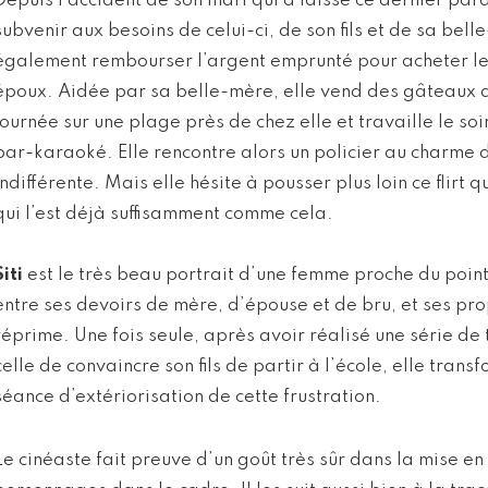
Depuis l’accident de son mari qui a laissé ce dernier paral
subvenir aux besoins de celui-ci, de son fils et de sa bell
également rembourser l’argent emprunté pour acheter l
époux. Aidée par sa belle-mère, elle vend des gâteaux a
journée sur une plage près de chez elle et travaille le s
bar-karaoké. Elle rencontre alors un policier au charme d
indifférente. Mais elle hésite à pousser plus loin ce flirt 
qui l’est déjà suffisamment comme cela.
Siti
est le très beau portrait d’une femme proche du point
entre ses devoirs de mère, d’épouse et de bru, et ses pro
réprime. Une fois seule, après avoir réalisé une série d
celle de convaincre son fils de partir à l’école, elle trans
séance d’extériorisation de cette frustration.
Le cinéaste fait preuve d’un goût très sûr dans la mise en