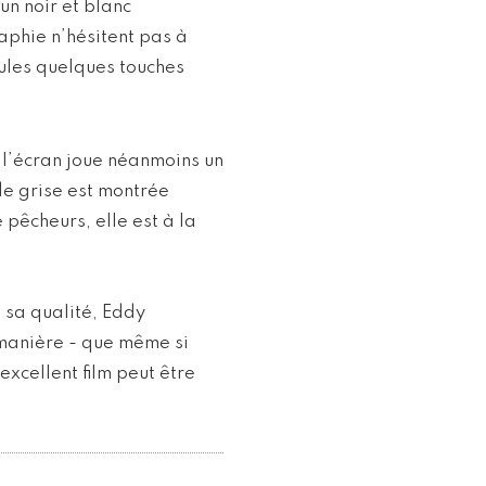
un noir et blanc
phie n’hésitent pas à
ules quelques touches
 à l’écran joue néanmoins un
de grise est montrée
pêcheurs, elle est à la
à sa qualité, Eddy
 manière - que même si
 excellent film peut être