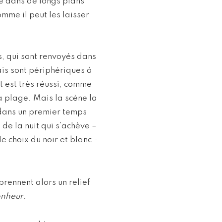
ce dans de longs plans
mme il peut les laisser
ls, qui sont renvoyés dans
mais sont périphériques à
et est très réussi, comme
la plage. Mais la scène la
a dans un premier temps
 de la nuit qui s’achève –
e choix du noir et blanc -
rennent alors un relief
bonheur
.