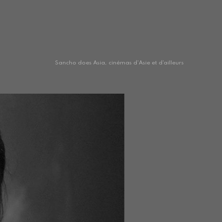
Sancho does Asia, cinémas d'Asie et d'ailleurs