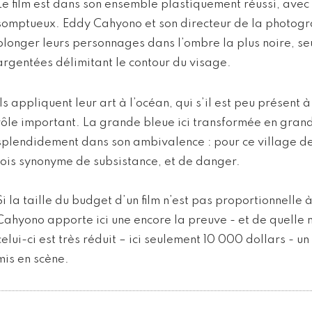
Le film est dans son ensemble plastiquement réussi, avec 
somptueux. Eddy Cahyono et son directeur de la photogra
plonger leurs personnages dans l’ombre la plus noire, se
argentées délimitant le contour du visage.
Ils appliquent leur art à l’océan, qui s’il est peu présent
rôle important. La grande bleue ici transformée en gran
splendidement dans son ambivalence : pour ce village de 
fois synonyme de subsistance, et de danger.
Si la taille du budget d’un film n’est pas proportionnelle 
Cahyono apporte ici une encore la preuve - et de quelle
celui-ci est très réduit – ici seulement 10 000 dollars - un
mis en scène.