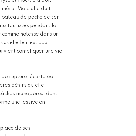
ysé et muet, Siti doit
e-mère. Mais elle doit
e bateau de pêche de son
ux touristes pendant la
oir comme hôtesse dans un
uquel elle n’est pas
qui vient compliquer une vie
 de rupture, écartelée
pres désirs qu’elle
e tâches ménagères, dont
forme une lessive en
 place de ses