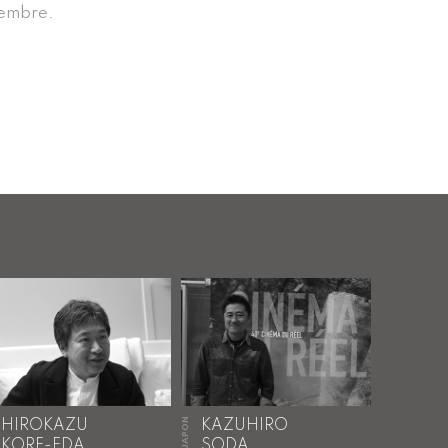
tembre.
JAPON
HIROKAZU
KAZUHIRO
KORE-EDA
SODA