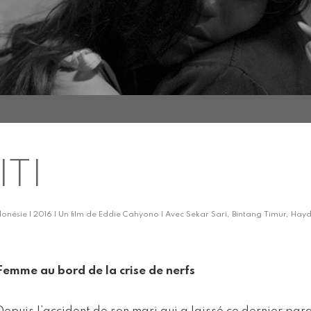
ITI
donésie | 2016 | Un film de Eddie Cahyono | Avec Sekar Sari, Bintang Timur, Hayd
Femme au bord de la crise de nerfs