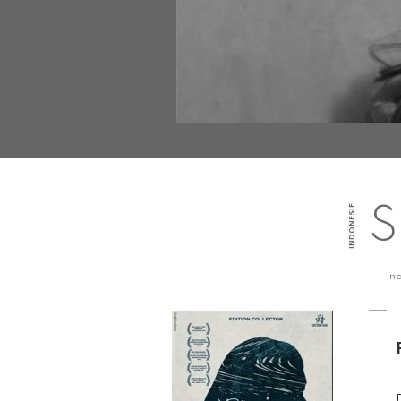
INDONÉSIE
S
In