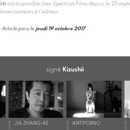
Siti
est disponible chez Spectrum Films depuis le 25 sep
Remerciements à l’éditeur.
- Article paru le
jeudi 19 octobre 2017
signé
Kizushii
CHINE
JAPON
JAPON
JIA ZHANG-KE
ANTIPORNO