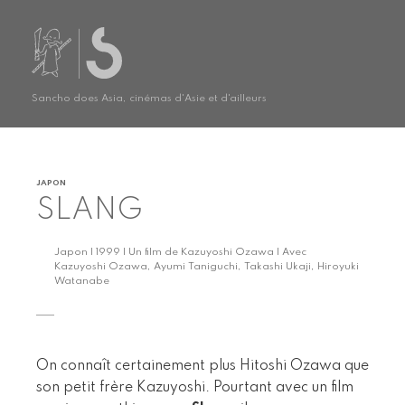
Sancho does Asia, cinémas d'Asie et d'ailleurs
JAPON
SLANG
Japon | 1999 | Un film de Kazuyoshi Ozawa | Avec
Kazuyoshi Ozawa, Ayumi Taniguchi, Takashi Ukaji, Hiroyuki
Watanabe
On connaît certainement plus Hitoshi Ozawa que
son petit frère Kazuyoshi. Pourtant avec un film