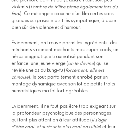
une pléthore de films de yakusa un tant soit peu
violents (
l’ombre de Miike plane également lors du
final
). Ce mélange accouche d’un film certes sans
grandes surprises mais très sympathique, à base
bien sûr de violence et d’humour.
Evidemment, on trouve parmi les ingrédients, des
méchants vraiment méchants mais super cools, un
héros énigmatique traumatisé pendant son
enfance, une jeune vierge (
on le devine
) qui se
révèle une as du kung-fu (
forcément, elle est
chinoise
), le tout parfaitement enrobé par un
montage dynamique avec son lot de petits traits
humoristiques ma foi fort agréables.
Evidemment, il ne faut pas être trop exigeant sur
la profondeur psychologique des personnages,
qui font plus attention à leur attitude (
il s’agit
d’être cool, et surtout le plus cool possible
) et leur