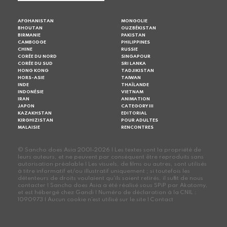
AFGHANISTAN
MONGOLIE
BHOUTAN
OUZBÉKISTAN
BIRMANIE
PAKISTAN
CAMBODGE
PHILIPPINES
CHINE
RUSSIE
CORÉE DU NORD
SINGAPOUR
CORÉE DU SUD
SRI LANKA
HONG KONG
TADJIKISTAN
HORS-ASIE
TAIWAN
INDE
THAÏLANDE
INDONÉSIE
VIETNAM
IRAN
ANIMATION
JAPON
CATEGORY III
KAZAKHSTAN
EDITORIAL
KIRGHIZISTAN
POUR ADULTES
MALAISIE
RENCONTRES
© Sancho does Asia 2001-2026 | Les textes sont la propriété de
leurs auteurs, et ne peuvent par conséquent être reproduits sans
autorisation préalable | Les visuels, de films ou autres, sont utilisés
à titre informatif et/ou illustratif uniquement ; si toutefois les
détenteurs de droits voulaient qu'ils soient retirés, il suffit de nous
contacter | Sancho does Asia a été réalisé sous SPiP par Akatomy,
et est hébergé chez Gandi | Numéro de déclaration à la CNIL :
1090973 | Aucun cookie n'est utilisé sur le site |
Contact