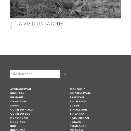
JAPON
LA VIE D’UN TATOUÉ
AFGHANISTAN
MONGOLIE
BHOUTAN
OUZBÉKISTAN
BIRMANIE
PAKISTAN
CAMBODGE
PHILIPPINES
CHINE
RUSSIE
CORÉE DU NORD
SINGAPOUR
CORÉE DU SUD
SRI LANKA
HONG KONG
TADJIKISTAN
HORS-ASIE
TAIWAN
INDE
THAÏLANDE
INDONÉSIE
VIETNAM