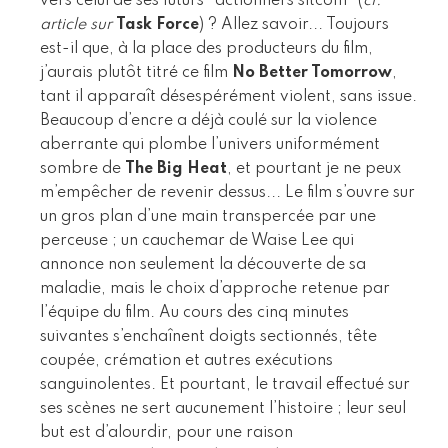
vers celui de ses futurs "actionners sitcom" (
cf.
article sur
Task Force
) ? Allez savoir... Toujours
est-il que, à la place des producteurs du film,
j’aurais plutôt titré ce film
No Better Tomorrow
,
tant il apparaît désespérément violent, sans issue.
Beaucoup d’encre a déjà coulé sur la violence
aberrante qui plombe l’univers uniformément
sombre de
The Big Heat
, et pourtant je ne peux
m’empêcher de revenir dessus... Le film s’ouvre sur
un gros plan d’une main transpercée par une
perceuse ; un cauchemar de Waise Lee qui
annonce non seulement la découverte de sa
maladie, mais le choix d’approche retenue par
l’équipe du film. Au cours des cinq minutes
suivantes s’enchaînent doigts sectionnés, tête
coupée, crémation et autres exécutions
sanguinolentes. Et pourtant, le travail effectué sur
ses scènes ne sert aucunement l’histoire ; leur seul
but est d’alourdir, pour une raison