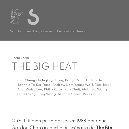
Sancho does Asia, cinémas d'Asie et d'ailleurs
HONG KONG
THE BIG HEAT
aka
Cheng shi te jing
| Hong Kong | 1988 | Un film de
Johnnie To Kei-Fung, Andrew Kam Yeung Wa & Tsui Hark |
Avec Waise Lee, Philip Kwok (Kuo Chui), Matthew Wong,
Stuart Ong, Joey Wong, Michael Chow, Paul Chu
Qu’a-t-il bien pu se passer en 1988 pour que
Gordon Chan accouche du scénario de
The Big