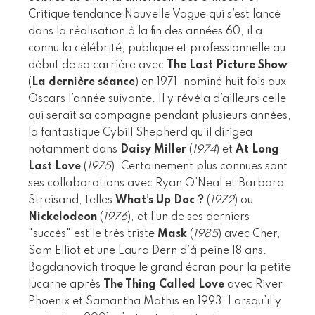
Critique tendance Nouvelle Vague qui s’est lancé
dans la réalisation à la fin des années 60, il a
connu la célébrité, publique et professionnelle au
début de sa carrière avec
The Last Picture Show
(
La dernière séance
) en 1971, nominé huit fois aux
Oscars l’année suivante. Il y révéla d’ailleurs celle
qui serait sa compagne pendant plusieurs années,
la fantastique Cybill Shepherd qu’il dirigea
notamment dans
Daisy Miller
(
1974
) et
At Long
Last Love
(
1975
). Certainement plus connues sont
ses collaborations avec Ryan O’Neal et Barbara
Streisand, telles
What’s Up Doc ?
(
1972
) ou
Nickelodeon
(
1976
), et l’un de ses derniers
"succès" est le très triste
Mask
(
1985
) avec Cher,
Sam Elliot et une Laura Dern d’à peine 18 ans.
Bogdanovich troque le grand écran pour la petite
lucarne après
The Thing Called Love
avec River
Phoenix et Samantha Mathis en 1993. Lorsqu’il y