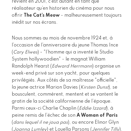
revient en 2001, c’est autant en tant que
réalisateur qu’en historien du cinéma pour nous
offrir
The Cat’s Meow
- malheureusement toujours
inédit sur nos écrans.
Nous sommes au mois de novembre 1924 et, à
l’occasion de l’anniversaire du jeune Thomas Ince
(
Cary Elwes
) - "l’homme qui a inventé le Studio
System hollywoodien" - le magnat William
Randolph Hearst (
Edward Herrmann
) organise un
week-end privé sur son yacht, pour quelques
privilégiés. Aux côtés de sa maîtresse "officielle",
la jeune actrice Marion Davies (
Kirsten Dunst
), se
bousculent, commèrent, mentent et se vantent le
gratin de la société californienne de l’époque.
Parmi ceux-ci Charlie Chaplin (
Eddie Izzard
), à
peine remis de l’échec de son
A Woman of Paris
(
dans lequel il ne joua pas
), ou encore Elinor Glyn
(
Joanna Lumley
) et Louella Parsons (
Jennifer Tilly
).