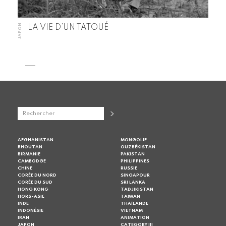
JAPON
LA VIE D’UN TATOUÉ
AFGHANISTAN
MONGOLIE
BHOUTAN
OUZBÉKISTAN
BIRMANIE
PAKISTAN
CAMBODGE
PHILIPPINES
CHINE
RUSSIE
CORÉE DU NORD
SINGAPOUR
CORÉE DU SUD
SRI LANKA
HONG KONG
TADJIKISTAN
HORS-ASIE
TAIWAN
INDE
THAÏLANDE
INDONÉSIE
VIETNAM
IRAN
ANIMATION
JAPON
CATEGORY III