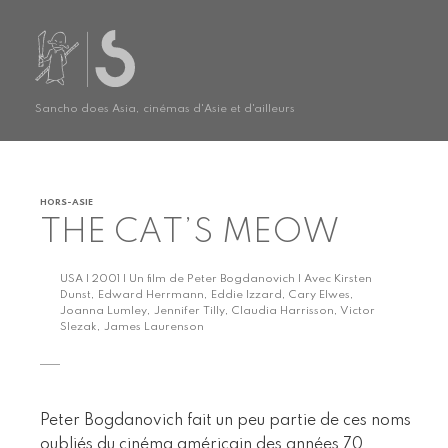
Sancho does Asia, cinémas d'Asie et d'ailleurs
HORS-ASIE
THE CAT’S MEOW
USA | 2001 | Un film de Peter Bogdanovich | Avec Kirsten
Dunst, Edward Herrmann, Eddie Izzard, Cary Elwes,
Joanna Lumley, Jennifer Tilly, Claudia Harrisson, Victor
Slezak, James Laurenson
Peter Bogdanovich fait un peu partie de ces noms
oubliés du cinéma américain des années 70.