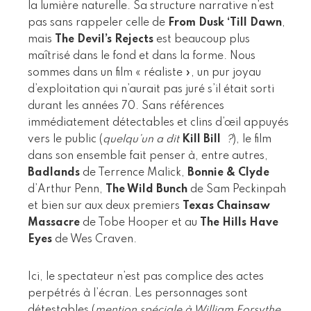
la lumière naturelle. Sa structure narrative n’est
pas sans rappeler celle de
From Dusk ‘Till Dawn
,
mais
The Devil’s Rejects
est beaucoup plus
maîtrisé dans le fond et dans la forme. Nous
sommes dans un film « réaliste », un pur joyau
d’exploitation qui n’aurait pas juré s’il était sorti
durant les années 70. Sans références
immédiatement détectables et clins d’œil appuyés
vers le public (
quelqu’un a dit
Kill Bill
?
), le film
dans son ensemble fait penser à, entre autres,
Badlands
de Terrence Malick,
Bonnie & Clyde
d’Arthur Penn,
The Wild Bunch
de Sam Peckinpah
et bien sur aux deux premiers
Texas Chainsaw
Massacre
de Tobe Hooper et au
The Hills Have
Eyes
de Wes Craven.
Ici, le spectateur n’est pas complice des actes
perpétrés à l’écran. Les personnages sont
détestables (
mention spéciale à William Forsythe