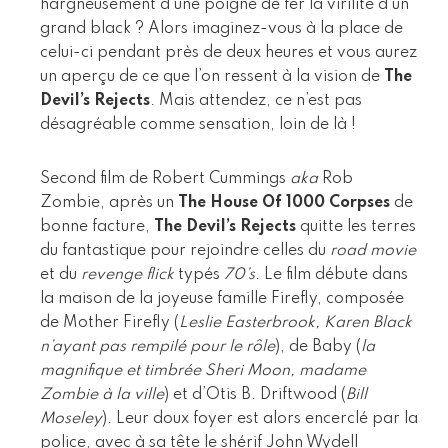
hargneusement d’une poigne de fer la virilité d’un
grand black ? Alors imaginez-vous à la place de
celui-ci pendant près de deux heures et vous aurez
un aperçu de ce que l’on ressent à la vision de
The
Devil’s Rejects
. Mais attendez, ce n’est pas
désagréable comme sensation, loin de là !
Second film de Robert Cummings
aka
Rob
Zombie, après un
The House Of 1000 Corpses
de
bonne facture,
The Devil’s Rejects
quitte les terres
du fantastique pour rejoindre celles du
road movie
et du
revenge flick
typés
70’s
. Le film débute dans
la maison de la joyeuse famille Firefly, composée
de Mother Firefly (
Leslie Easterbrook, Karen Black
n’ayant pas rempilé pour le rôle
), de Baby (
la
magnifique et timbrée Sheri Moon, madame
Zombie à la ville
) et d’Otis B. Driftwood (
Bill
Moseley
). Leur doux foyer est alors encerclé par la
police, avec à sa tête le shérif John Wydell