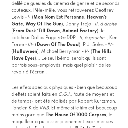
défilé de gueules du cinéma de genre et de seconds
couteaux. Pêle-mêle, vous retrouverez Geoffrey
Lewis -
I
- (
Mon Nom Est Personne
,
Heaven’s
Gate
,
Way Of The Gun
), Danny Trejo -
II, à droite
-
(
From Dusk ‘Till Dawn
,
Animal Factory
), le
catcheur Dallas Page
aka
DDP -
II, à gauche
-, Ken
Foree -
III
- (
Dawn Of The Dead
), P.J. Soles -
IV
-
(
Halloween
), Michael Berryman -
V
- (
The Hills
Have Eyes
)... Le seul bémol serait qu’ils sont
parfois sous-employés, mais quel plaisir de les
revoir à l’écran !
Les effets spéciaux physiques -bien que beaucoup
d’effets soient faits en
C.G.I.
, faute de moyens et
de temps- ont été réalisés par Robert Kurtzman,
l’ancien K de
KNB
. Et même si le film est beaucoup
moins gore que
The House Of 1000 Corpses
, le
maquilleur a pu laisser pleinement exprimer ses