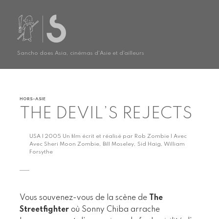
Sancho does Asia, cinémas d'Asie et d'ailleurs
HORS-ASIE
THE DEVIL’S REJECTS
USA | 2005 Un film écrit et réalisé par Rob Zombie | Avec
Avec Sheri Moon Zombie, Bill Moseley, Sid Haig, William
Forsythe
Vous souvenez-vous de la scène de
The
Streetfighter
où Sonny Chiba arrache