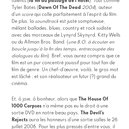
talents (
la fin du passage de l’hôtel
). Tout comme
Tyler Bates (
Dawn Of The Dead
2004
), auteur
d’un
score
qui colle parfaitement à l’esprit du film.
De plus, la
soundtrack
est juste somptueuse,
mêlant ballades, blues, country et rock sudiste
avec des morceaux de Lynyrd Skynyrd, Kitty Wells
ou du Allman Bros. Band. (
une B.O. à écouter en
boucle jusqu’à la fin des temps, entrecoupée des
dialogues du film
). Bref, vous aurez compris que ce
film est un pur concentré jouissif pour tout fan de
film de genre. Un chef-d’œuvre, voilà, le gros mot
est lâché ; et son réalisateur un futur (?) grand du
cinéma.
Et, ô joie, ô bonheur, alors que
The House Of
1000 Corpses
n’a même pas eu le droit à une
sortie DVD en notre beau pays,
The Devil’s
Rejects
aura les honneurs d’une sortie salles le 26
juillet 2006. Pour les plus pressés d’entre vous, il