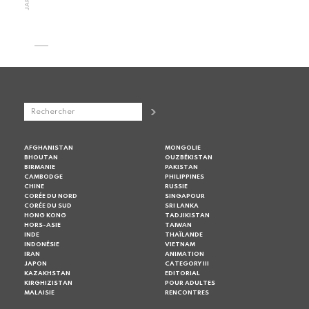
AFGHANISTAN
MONGOLIE
BHOUTAN
OUZBÉKISTAN
BIRMANIE
PAKISTAN
CAMBODGE
PHILIPPINES
CHINE
RUSSIE
CORÉE DU NORD
SINGAPOUR
CORÉE DU SUD
SRI LANKA
HONG KONG
TADJIKISTAN
HORS-ASIE
TAIWAN
INDE
THAÏLANDE
INDONÉSIE
VIETNAM
IRAN
ANIMATION
JAPON
CATEGORY III
KAZAKHSTAN
EDITORIAL
KIRGHIZISTAN
POUR ADULTES
MALAISIE
RENCONTRES