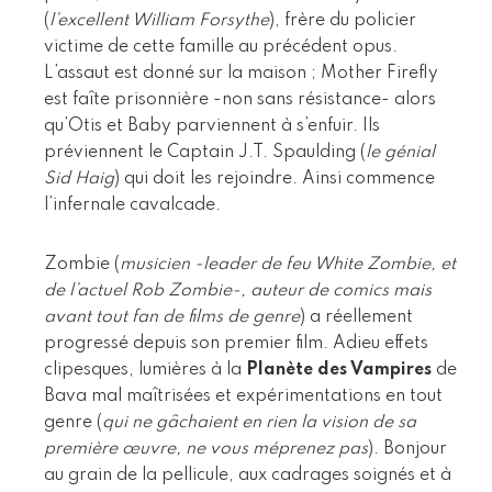
(
l’excellent William Forsythe
), frère du policier
victime de cette famille au précédent opus.
L’assaut est donné sur la maison ; Mother Firefly
est faîte prisonnière -non sans résistance- alors
qu’Otis et Baby parviennent à s’enfuir. Ils
préviennent le Captain J.T. Spaulding (
le génial
Sid Haig
) qui doit les rejoindre. Ainsi commence
l’infernale cavalcade.
Zombie (
musicien -leader de feu White Zombie, et
de l’actuel Rob Zombie-, auteur de comics mais
avant tout fan de films de genre
) a réellement
progressé depuis son premier film. Adieu effets
clipesques, lumières à la
Planète des Vampires
de
Bava mal maîtrisées et expérimentations en tout
genre (
qui ne gâchaient en rien la vision de sa
première œuvre, ne vous méprenez pas
). Bonjour
au grain de la pellicule, aux cadrages soignés et à