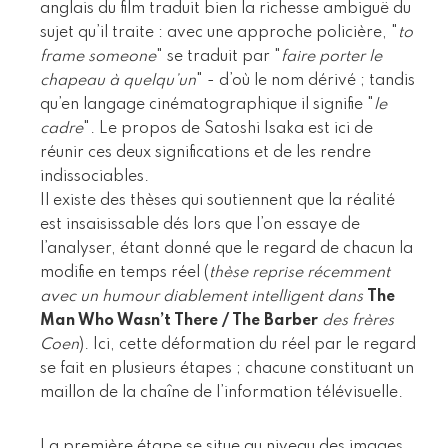
anglais du film traduit bien la richesse ambiguë du
sujet qu’il traite : avec une approche policière, "
to
frame someone
" se traduit par "
faire porter le
chapeau à quelqu’un
" - d’où le nom dérivé ; tandis
qu’en langage cinématographique il signifie "
le
cadre
". Le propos de Satoshi Isaka est ici de
réunir ces deux significations et de les rendre
indissociables.
Il existe des thèses qui soutiennent que la réalité
est insaisissable dés lors que l’on essaye de
l’analyser, étant donné que le regard de chacun la
modifie en temps réel (
thèse reprise récemment
avec un humour diablement intelligent dans
The
Man Who Wasn’t There / The Barber
des frères
Coen
). Ici, cette déformation du réel par le regard
se fait en plusieurs étapes ; chacune constituant un
maillon de la chaîne de l’information télévisuelle.
La première étape se situe au niveau des images