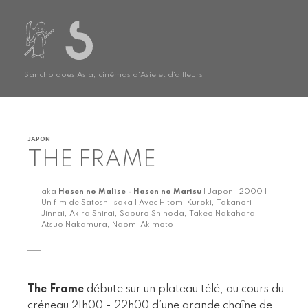
Sancho does Asia, cinémas d'Asie et d'ailleurs
JAPON
THE FRAME
aka
Hasen no Malise - Hasen no Marisu
| Japon | 2000 |
Un film de Satoshi Isaka | Avec Hitomi Kuroki, Takanori
Jinnai, Akira Shirai, Saburo Shinoda, Takeo Nakahara,
Atsuo Nakamura, Naomi Akimoto
The Frame
débute sur un plateau télé, au cours du
créneau 21h00 - 22h00 d’une grande chaîne de