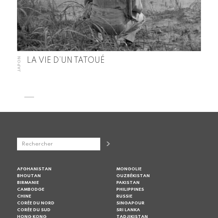
JAPON
LA VIE D’UN TATOUÉ
AFGHANISTAN
MONGOLIE
BHOUTAN
OUZBÉKISTAN
BIRMANIE
PAKISTAN
CAMBODGE
PHILIPPINES
CHINE
RUSSIE
CORÉE DU NORD
SINGAPOUR
CORÉE DU SUD
SRI LANKA
HONG KONG
TADJIKISTAN