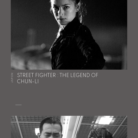
JAPON
STREET FIGHTER : THE LEGEND OF
CHUN-LI