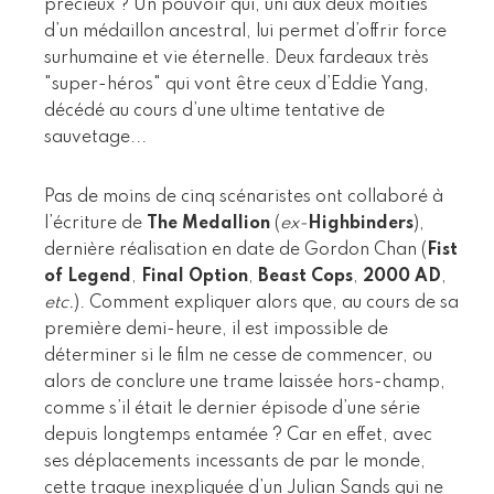
précieux ? Un pouvoir qui, uni aux deux moitiés
d’un médaillon ancestral, lui permet d’offrir force
surhumaine et vie éternelle. Deux fardeaux très
"super-héros" qui vont être ceux d’Eddie Yang,
décédé au cours d’une ultime tentative de
sauvetage...
Pas de moins de cinq scénaristes ont collaboré à
l’écriture de
The Medallion
(
ex-
Highbinders
),
dernière réalisation en date de Gordon Chan (
Fist
of Legend
,
Final Option
,
Beast Cops
,
2000 AD
,
etc.
). Comment expliquer alors que, au cours de sa
première demi-heure, il est impossible de
déterminer si le film ne cesse de commencer, ou
alors de conclure une trame laissée hors-champ,
comme s’il était le dernier épisode d’une série
depuis longtemps entamée ? Car en effet, avec
ses déplacements incessants de par le monde,
cette traque inexpliquée d’un Julian Sands qui ne