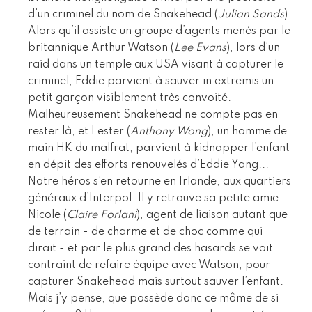
d’un criminel du nom de Snakehead (
Julian Sands
).
Alors qu’il assiste un groupe d’agents menés par le
britannique Arthur Watson (
Lee Evans
), lors d’un
raid dans un temple aux USA visant à capturer le
criminel, Eddie parvient à sauver in extremis un
petit garçon visiblement très convoité.
Malheureusement Snakehead ne compte pas en
rester là, et Lester (
Anthony Wong
), un homme de
main HK du malfrat, parvient à kidnapper l’enfant
en dépit des efforts renouvelés d’Eddie Yang...
Notre héros s’en retourne en Irlande, aux quartiers
généraux d’Interpol. Il y retrouve sa petite amie
Nicole (
Claire Forlani
), agent de liaison autant que
de terrain - de charme et de choc comme qui
dirait - et par le plus grand des hasards se voit
contraint de refaire équipe avec Watson, pour
capturer Snakehead mais surtout sauver l’enfant.
Mais j’y pense, que possède donc ce môme de si