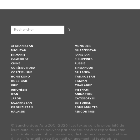
AFGHANISTAN
MONGOLIE
BHOUTAN
OUZBÉKISTAN
BIRMANIE
PAKISTAN
CAMBODGE
PHILIPPINES
CHINE
RUSSIE
CORÉE DU NORD
SINGAPOUR
CORÉE DU SUD
SRI LANKA
HONG KONG
TADJIKISTAN
HORS-ASIE
TAIWAN
INDE
THAÏLANDE
INDONÉSIE
VIETNAM
IRAN
ANIMATION
JAPON
CATEGORY III
KAZAKHSTAN
EDITORIAL
KIRGHIZISTAN
POUR ADULTES
MALAISIE
RENCONTRES
© Sancho does Asia 2001-2026 | Les textes sont la propriété de
leurs auteurs, et ne peuvent par conséquent être reproduits sans
autorisation préalable | Les visuels, de films ou autres, sont utilisés
à titre informatif et/ou illustratif uniquement ; si toutefois les