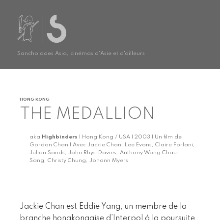
Sancho does Asia, cinémas d'Asie et d'ailleurs
HONG KONG
THE MEDALLION
aka
Highbinders
| Hong Kong / USA | 2003 | Un film de
Gordon Chan | Avec Jackie Chan, Lee Evans, Claire Forlani,
Julian Sands, John Rhys-Davies, Anthony Wong Chau-
Sang, Christy Chung, Johann Myers
Jackie Chan est Eddie Yang, un membre de la
branche hongkongaise d’Interpol à la poursuite