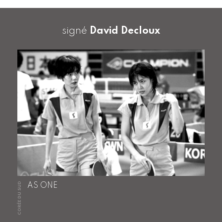
signé
David Decloux
CORÉE DU SUD
AS ONE