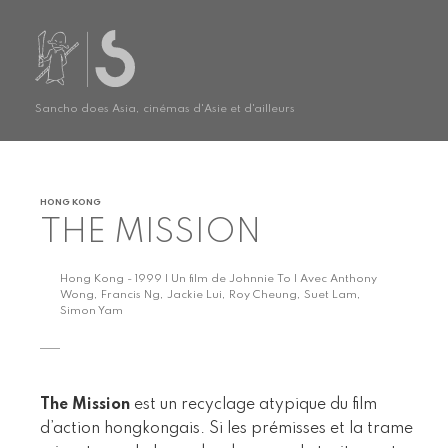
Sancho does Asia, cinémas d'Asie et d'ailleurs
HONG KONG
THE MISSION
Hong Kong - 1999 | Un film de Johnnie To | Avec Anthony
Wong, Francis Ng, Jackie Lui, Roy Cheung, Suet Lam,
Simon Yam
The Mission
est un recyclage atypique du film
d’action hongkongais. Si les prémisses et la trame