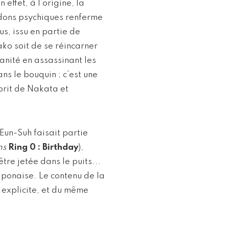
effet, à l’origine, la
dons psychiques renferme
us, issu en partie de
ko soit de se réincarner
anité en assassinant les
ns le bouquin ; c’est une
prit de Nakata et
Eun-Suh faisait partie
ns
Ring 0 : Birthday
),
tre jetée dans le puits...
aponaise. Le contenu de la
s explicite, et du même