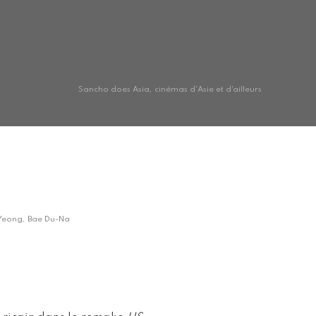
Sancho does Asia, cinémas d'Asie et d'ailleurs
-Yeong, Bae Du-Na