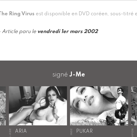
The Ring Virus
est disponible en DVD coréen, sous-titré 
- Article paru le
vendredi 1er mars 2002
signé
J-Me
HORS-ASIE
INDE
JAPON
ARIA
PUKAR