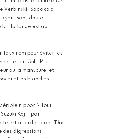
e ricain dans le remake
US
re Verbinski, Sadako a
, ayant sans doute
 la Hollande est au
 faux nom pour éviter les
nyme de Eun-Suh. Par
feur ou la manucure, et
socquettes blanches ;
 périple nippon ? Tout
Suzuki Koji : par
sette est abordée dans
The
ne des digressions