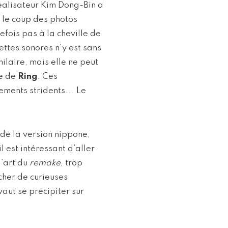
réalisateur Kim Dong-Bin a
 le coup des photos
efois pas à la cheville de
ttes sonores n’y est sans
milaire, mais elle ne peut
ce de
Ring
. Ces
ements stridents... Le
de la version nippone,
l est intéressant d’aller
l’art du
remake
, trop
cher de curieuses
 vaut se précipiter sur