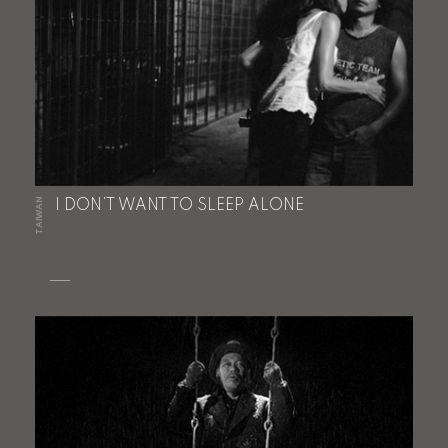
TAIWAN
I DON’T WANT TO SLEEP ALONE