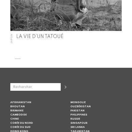
JAPON
LA VIE D’UN TATOUÉ
AFGHANISTAN
MONGOLIE
BHOUTAN
OUZBÉKISTAN
BIRMANIE
PAKISTAN
CAMBODGE
PHILIPPINES
CHINE
RUSSIE
CORÉE DU NORD
SINGAPOUR
CORÉE DU SUD
SRI LANKA
HONG KONG
TADJIKISTAN