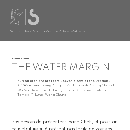
Sancho does Asia, cinémas d'Asie et d'ailleurs
HONG KONG
THE WATER MARGIN
aka
All Men are Brothers - Seven Blows of the Dragon -
Sui Woo Juen
| Hong Kong | 1972 | Un film de Chang Cheh et
Wu Ma | Avec David Chiang, Toshio Kurosawa, Tetsuro
Tamba, Ti Lung, Wang Chung
Pas besoin de présenter Chang Cheh, et pourtant,
ce n’était jusqu’à présent pas facile de voir ses