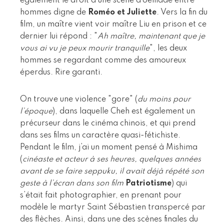
également le droit à une scène d’oeillade entre
hommes digne de
Roméo et Juliette
. Vers la fin du
film, un maître vient voir maître Liu en prison et ce
dernier lui répond : "
Ah maître, maintenant que je
vous ai vu je peux mourir tranquille
", les deux
hommes se regardant comme des amoureux
éperdus. Rire garanti.
On trouve une violence "gore" (
du moins pour
l’époque
), dans laquelle Cheh est également un
précurseur dans le cinéma chinois, et qui prend
dans ses films un caractère quasi-fétichiste.
Pendant le film, j’ai un moment pensé à Mishima
(
cinéaste et acteur à ses heures, quelques années
avant de se faire seppuku, il avait déjà répété son
geste à l’écran dans son film
Patriotisme
) qui
s’était fait photographier, en prenant pour
modèle le martyr Saint Sébastien transpercé par
des flèches. Ainsi, dans une des scènes finales du