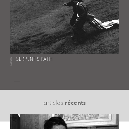
JAPON
SERPENT’S PATH
articles
récents