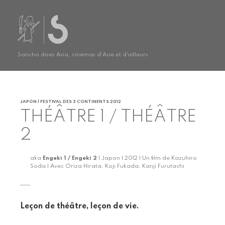
Sancho does Asia, cinémas d'Asie et d'ailleurs
JAPON | FESTIVAL DES 3 CONTINENTS 2012
THÉÂTRE 1 / THÉÂTRE
2
aka
Engeki 1 / Engeki 2
| Japon | 2012 | Un film de Kazuhiro
Soda | Avec Oriza Hirata, Koji Fukada, Kanji Furutachi
Leçon de théâtre, leçon de vie.