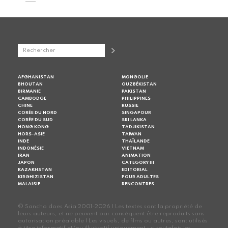
AFGHANISTAN
MONGOLIE
BHOUTAN
OUZBÉKISTAN
BIRMANIE
PAKISTAN
CAMBODGE
PHILIPPINES
CHINE
RUSSIE
CORÉE DU NORD
SINGAPOUR
CORÉE DU SUD
SRI LANKA
HONG KONG
TADJIKISTAN
HORS-ASIE
TAIWAN
INDE
THAÏLANDE
INDONÉSIE
VIETNAM
IRAN
ANIMATION
JAPON
CATEGORY III
KAZAKHSTAN
EDITORIAL
KIRGHIZISTAN
POUR ADULTES
MALAISIE
RENCONTRES
© Sancho does Asia 2001-2026 | Les textes sont la propriété de
leurs auteurs, et ne peuvent par conséquent être reproduits sans
autorisation préalable | Les visuels, de films ou autres, sont utilisés
à titre informatif et/ou illustratif uniquement ; si toutefois les