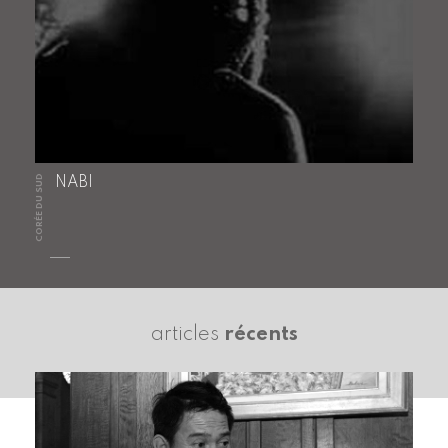
CORÉE DU SUD
NABI
articles
récents