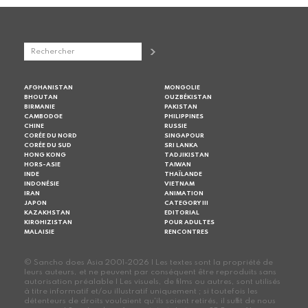
AFGHANISTAN
MONGOLIE
BHOUTAN
OUZBÉKISTAN
BIRMANIE
PAKISTAN
CAMBODGE
PHILIPPINES
CHINE
RUSSIE
CORÉE DU NORD
SINGAPOUR
CORÉE DU SUD
SRI LANKA
HONG KONG
TADJIKISTAN
HORS-ASIE
TAIWAN
INDE
THAÏLANDE
INDONÉSIE
VIETNAM
IRAN
ANIMATION
JAPON
CATEGORY III
KAZAKHSTAN
EDITORIAL
KIRGHIZISTAN
POUR ADULTES
MALAISIE
RENCONTRES
© Sancho does Asia 2001-2026 | Les textes sont la propriété de
leurs auteurs, et ne peuvent par conséquent être reproduits sans
autorisation préalable | Les visuels, de films ou autres, sont utilisés
à titre informatif et/ou illustratif uniquement ; si toutefois les
détenteurs de droits voulaient qu'ils soient retirés, il suffit de nous