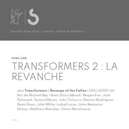
Sancho does Asia, cinémas d'Asie et d'ailleurs
HORS-ASIE
TRANSFORMERS 2 : LA
REVANCHE
aka
Transformers : Revenge of the Fallen
| USA | 2009 | Un
film de Michael Bay | Avec Shia LaBeouf, Megan Fox, Josh
Duhamel, Tyrese Gibson, John Turturro, Ramon Rodriguez,
Kevin Dunn, Julie White, Isabel Lucas, John Benjamin
Hickey, Matthew Marsden, Glenn Morshower