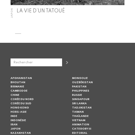
JAPON
LA VIE D’UN TATOUÉ
AFGHANISTAN
MONGOLIE
BHOUTAN
OUZBÉKISTAN
BIRMANIE
PAKISTAN
CAMBODGE
PHILIPPINES
CHINE
RUSSIE
CORÉE DU NORD
SINGAPOUR
CORÉE DU SUD
SRI LANKA
HONG KONG
TADJIKISTAN
HORS-ASIE
TAIWAN
INDE
THAÏLANDE
INDONÉSIE
VIETNAM
IRAN
ANIMATION
JAPON
CATEGORY III
KAZAKHSTAN
EDITORIAL