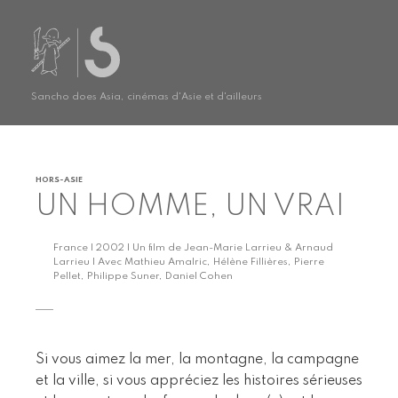
Sancho does Asia, cinémas d'Asie et d'ailleurs
HORS-ASIE
UN HOMME, UN VRAI
France | 2002 | Un film de Jean-Marie Larrieu & Arnaud
Larrieu | Avec Mathieu Amalric, Hélène Fillières, Pierre
Pellet, Philippe Suner, Daniel Cohen
Si vous aimez la mer, la montagne, la campagne
et la ville, si vous appréciez les histoires sérieuses