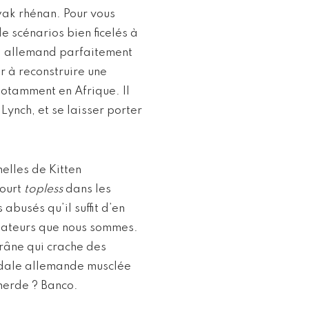
wak rhénan. Pour vous
e scénarios bien ficelés à
ga allemand parfaitement
r à reconstruire une
notamment en Afrique. Il
 Lynch, et se laisser porter
elles de Kitten
court
topless
dans les
abusés qu’il suffit d’en
tateurs que nous sommes.
crâne qui crache des
édale allemande musclée
merde ? Banco.