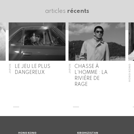
articles
récents
JAPON
JAPON
HONG KONG
LE JEU LE PLUS
CHASSE À
DANGEREUX
L’HOMME : LA
RIVIÈRE DE
RAGE
HONG KONG
KIRGHIZISTAN