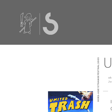
HORS-ASIE | ETRANGE FESTIVAL 2005
U
a
Jo