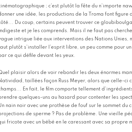
cinématographique ; c’est plutôt la fête du n’importe na
donner une idée, les productions de la Troma font figure d
côté... Du coup, certains peuvent trouver ce gloubiboul
indigeste et je les comprends. Mais il ne faut pas cherche
vague intrigue liée aux interventions des Nations Unies, 
faut plutôt s’installer l’esprit libre, un peu comme pour un
par ce qui défile devant les yeux.
Quel plaisir alors de voir rebondir les deux énormes mam
Natividad, taillées façon Russ Meyer, alors que celle-ci 
champs... En fait, le film comporte tellement d’ingrédients 
prendre quelques-uns au hasard pour contenter les spec
Un nain noir avec une prothèse de fouf sur le sommet du 
projections de sperme ? Pas de problème. Une vieille p
qui fricote avec un bébé en le caressant avec sa propre 