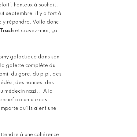
ploit’, honteux à souhait.
t septembre, il y a fort à
e y répondre. Voilà donc
 Trash
et croyez-moi, ça
tomy galactique dans son
u la galette complète du
vomi, du gore, du pipi, des
 pédés, des nonnes, des
du médecin nazi... À la
gensief accumule ces
importe qu’ils aient une
’attendre à une cohérence