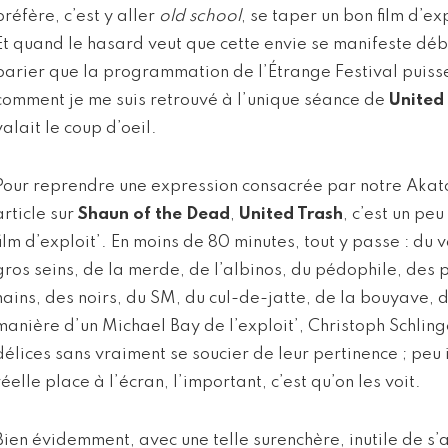
préfère, c’est y aller
old school
, se taper un bon film d’ex
Et quand le hasard veut que cette envie se manifeste débu
parier que la programmation de l’Étrange Festival puiss
comment je me suis retrouvé à l’unique séance de
United
valait le coup d’oeil.
Pour reprendre une expression consacrée par notre Aka
article sur
Shaun of the Dead
,
United Trash
, c’est un pe
film d’exploit’. En moins de 80 minutes, tout y passe : du 
gros seins, de la merde, de l’albinos, du pédophile, des
nains, des noirs, du SM, du cul-de-jatte, de la bouyave, 
manière d’un Michael Bay de l’exploit’, Christoph Schlin
délices sans vraiment se soucier de leur pertinence ; peu 
réelle place à l’écran, l’important, c’est qu’on les voit.
Bien évidemment, avec une telle surenchère, inutile de s