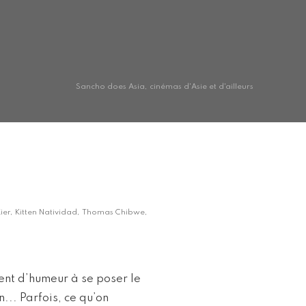
Sancho does Asia, cinémas d'Asie et d'ailleurs
 Kier, Kitten Natividad, Thomas Chibwe,
ment d’humeur à se poser le
... Parfois, ce qu’on