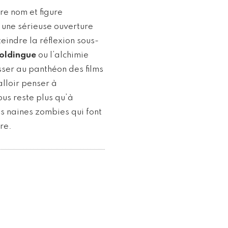
re nom et figure
 une sérieuse ouverture
teindre la réflexion sous-
Foldingue
ou l’alchimie
sser au panthéon des films
alloir penser à
ous reste plus qu’à
s naines zombies qui font
re.