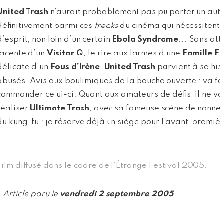
United Trash
n’aurait probablement pas pu porter un aut
définitivement parmi ces
freaks
du cinéma qui nécessitent
d’esprit, non loin d’un certain
Ebola Syndrome
... Sans at
jacente d’un
Visitor Q
, le rire aux larmes d’une
Famille 
délicate d’un
Fous d’Irène
,
United Trash
parvient à se hi
abusés. Avis aux boulimiques de la bouche ouverte : va f
commander celui-ci. Quant aux amateurs de défis, il ne v
réaliser
Ultimate Trash
, avec sa fameuse scène de nonne
du kung-fu ; je réserve déjà un siège pour l’avant-premiè
Film diffusé dans le cadre de l’Étrange Festival 2005.
- Article paru le
vendredi 2 septembre 2005