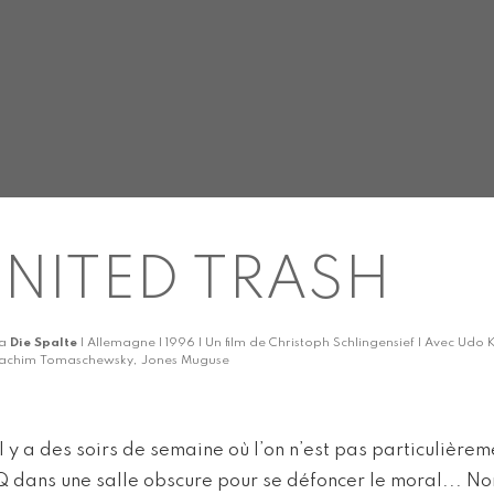
NITED TRASH
ka
Die Spalte
| Allemagne | 1996 | Un film de Christoph Schlingensief | Avec Udo
achim Tomaschewsky, Jones Muguse
Il y a des soirs de semaine où l’on n’est pas particulière
Q dans une salle obscure pour se défoncer le moral... Non