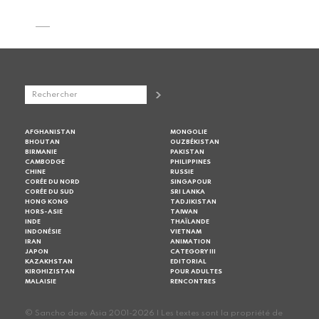
AFGHANISTAN
MONGOLIE
BHOUTAN
OUZBÉKISTAN
BIRMANIE
PAKISTAN
CAMBODGE
PHILIPPINES
CHINE
RUSSIE
CORÉE DU NORD
SINGAPOUR
CORÉE DU SUD
SRI LANKA
HONG KONG
TADJIKISTAN
HORS-ASIE
TAIWAN
INDE
THAÏLANDE
INDONÉSIE
VIETNAM
IRAN
ANIMATION
JAPON
CATEGORY III
KAZAKHSTAN
EDITORIAL
KIRGHIZISTAN
POUR ADULTES
MALAISIE
RENCONTRES
© Sancho does Asia 2001-2026 | Les textes sont la propriété de