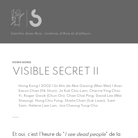
Sancho does Asia, cinémas d'Asie et d'ailleurs
HONG KONG
VISIBLE SECRET II
Hong Kong | 2002 | Un film de Abe Gwong (Man Wai) | Avec
Eason Chan (Yik Shun), Jo Kuk Cho-Lam, Cherrie Ying Choi-
Yi, Roger Gwok (Chun On), Chan Chai Ping, David Lee (Wai
Sheung), Hung Chiu Fung, Sheila Chan (Suk Laan), Sam
Sam, Helena Law Lan, Joe Cheung Tung-Cho
Et oui, c’est l’heure du "
I see dead people
" de la