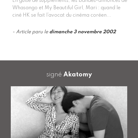
En guise de suppléments, les bandes-annonces de
Whasango et My Beautiful Girl, Mari : quand le
ciné HK se fait l’avocat du cinéma coréen...
- Article paru le
dimanche 3 novembre 2002
signé
Akatomy