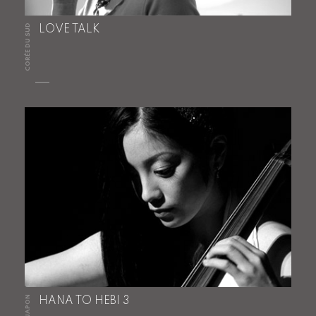
CORÉE DU SUD
LOVE TALK
JAPON
HANA TO HEBI 3