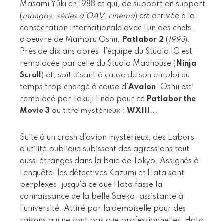
Masami Yûki en 1988 et qui, de support en support
(
mangas, séries d’OAV, cinéma
) est arrivée à la
consécration internationale avec l’un des chefs-
d’oeuvre de Mamoru Oshii,
Patlabor 2
(
1993
).
Près de dix ans après, l’équipe du Studio IG est
remplacée par celle du Studio Madhouse (
Ninja
Scroll
) et, soit disant à cause de son emploi du
temps trop chargé à cause d’
Avalon
, Oshii est
remplacé par Takuji Endo pour ce
Patlabor the
Movie 3
au titre mystérieux :
WXIII
...
Suite à un crash d’avion mystérieux, des Labors
d’utilité publique subissent des agressions tout
aussi étranges dans la baie de Tokyo. Assignés à
l’enquête, les détectives Kazumi et Hata sont
perplexes, jusqu’à ce que Hata fasse la
connaissance de la belle Saeko, assistante à
l’université. Attiré par la demoiselle pour des
raisons qui ne sont pas que professionnelles, Hata