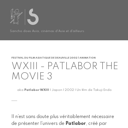
Sancho does Asia, cinémas d'Asie et d'ailleurs
FESTIVAL DU FILM ASIATIQUE DE DEAUVILLE 2002 | ANIMATION
WXIII - PATLABOR THE
MOVIE 3
aka
Patlabor WXIII
| Japon | 2002 | Un film de Takuji Endo
Il n’est sans doute plus véritablement nécessaire
de présenter l’univers de
Patlabor
, créé par