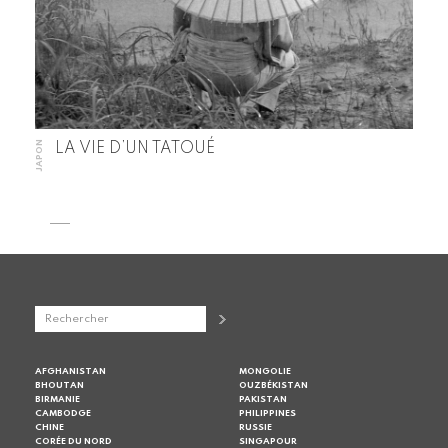
JAPON
LA VIE D’UN TATOUÉ
AFGHANISTAN
MONGOLIE
BHOUTAN
OUZBÉKISTAN
BIRMANIE
PAKISTAN
CAMBODGE
PHILIPPINES
CHINE
RUSSIE
CORÉE DU NORD
SINGAPOUR