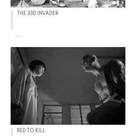
HONG KONG
THE 33D INVADER
RED TO KILL