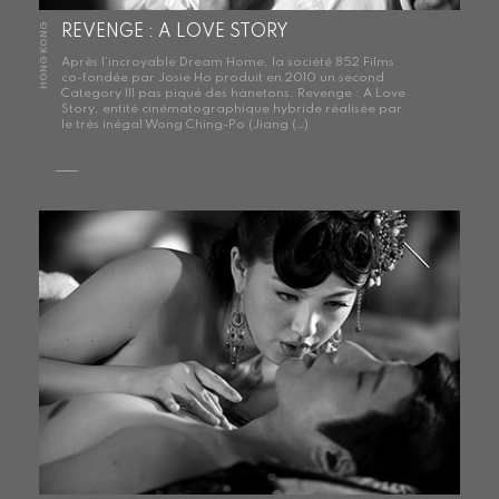
HONG KONG
REVENGE : A LOVE STORY
Après l’incroyable Dream Home, la société 852 Films
co-fondée par Josie Ho produit en 2010 un second
Category III pas piqué des hanetons. Revenge : A Love
Story, entité cinématographique hybride réalisée par
le très inégal Wong Ching-Po (Jiang (…)