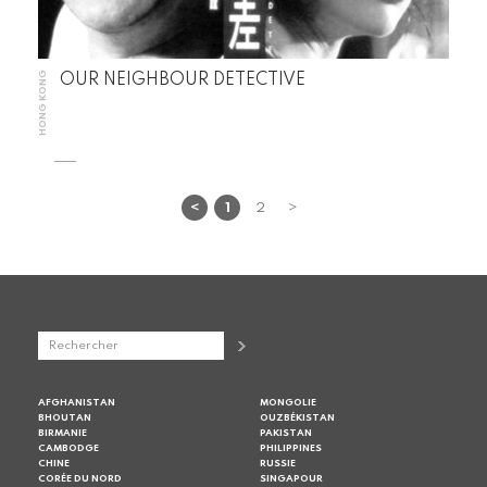
HONG KONG
OUR NEIGHBOUR DETECTIVE
<
1
2
>
AFGHANISTAN
MONGOLIE
BHOUTAN
OUZBÉKISTAN
BIRMANIE
PAKISTAN
CAMBODGE
PHILIPPINES
CHINE
RUSSIE
CORÉE DU NORD
SINGAPOUR