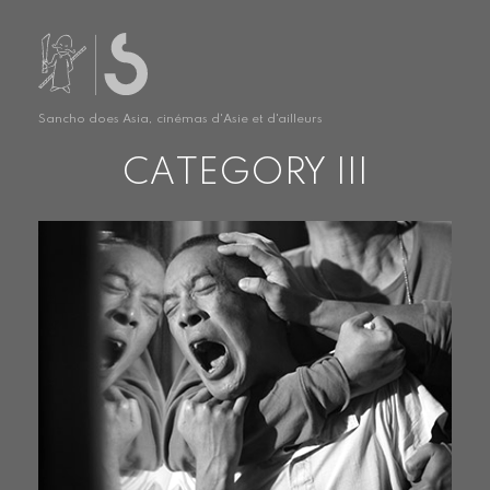
Sancho does Asia, cinémas d'Asie et d'ailleurs
CATEGORY III