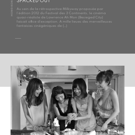
HONG KONG
SPACKED OUT
Au sein de la rétrospective Milkyway proposée par
l’édition 2012 du Festival des 3 Continents, le cinéma
quasi-réaliste de Lawrence Ah Mon (Besieged City)
faisait office d’exception. A mille lieues des merveilleuses
fantaisies cinégéniques de (…)