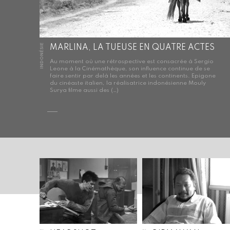
INDONÉSIE
MARLINA, LA TUEUSE EN QUATRE ACTES
Au moment où une rétrospective est consacrée à Sergio
Leone à la Cinémathèque, son influence continue de se
faire sentir par delà les années et les continents. Epigone
du cinéaste italien, la réalisatrice indonésienne Mouly
Surya filme aussi des (…)