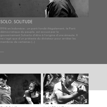
SOLO, SOLITUDE
1996 en Indonésie : un parti fondé illégalement, le Parti
démocratique du peuple, est accusé par le
gouvernement Suharto d’être à l’origine d’une émeute. Il
ne s’agit que d’un prétexte du dictateur pour arrêter les
membres de certaines (…)