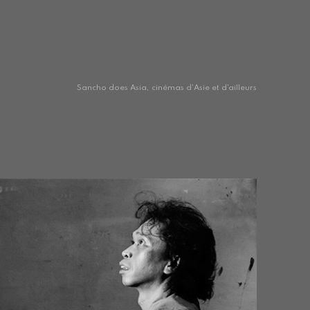
Sancho does Asia, cinémas d'Asie et d'ailleurs