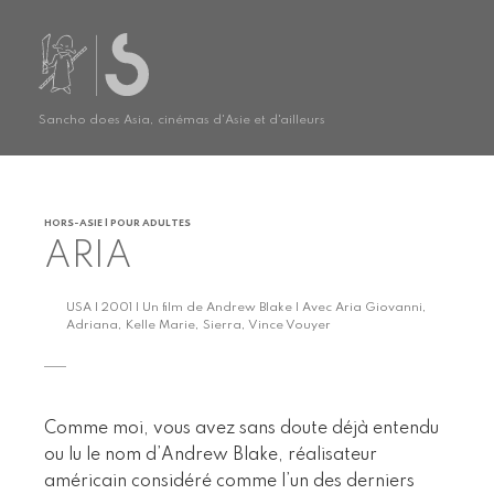
Sancho does Asia, cinémas d'Asie et d'ailleurs
HORS-ASIE | POUR ADULTES
ARIA
USA | 2001 | Un film de Andrew Blake | Avec Aria Giovanni,
Adriana, Kelle Marie, Sierra, Vince Vouyer
Comme moi, vous avez sans doute déjà entendu
ou lu le nom d’Andrew Blake, réalisateur
américain considéré comme l’un des derniers