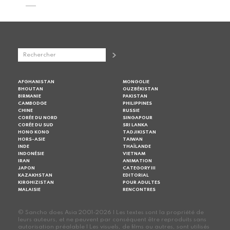
AFGHANISTAN
MONGOLIE
BHOUTAN
OUZBÉKISTAN
BIRMANIE
PAKISTAN
CAMBODGE
PHILIPPINES
CHINE
RUSSIE
CORÉE DU NORD
SINGAPOUR
CORÉE DU SUD
SRI LANKA
HONG KONG
TADJIKISTAN
HORS-ASIE
TAIWAN
INDE
THAÏLANDE
INDONÉSIE
VIETNAM
IRAN
ANIMATION
JAPON
CATEGORY III
KAZAKHSTAN
EDITORIAL
KIRGHIZISTAN
POUR ADULTES
MALAISIE
RENCONTRES
© Sancho does Asia 2001-2026 | Les textes sont la propriété de
leurs auteurs, et ne peuvent par conséquent être reproduits sans
autorisation préalable | Les visuels, de films ou autres, sont utilisés