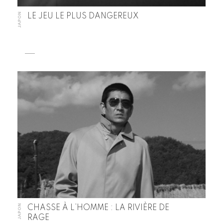
JAPON
LE JEU LE PLUS DANGEREUX
JAPON
CHASSE À L’HOMME : LA RIVIÈRE DE
RAGE