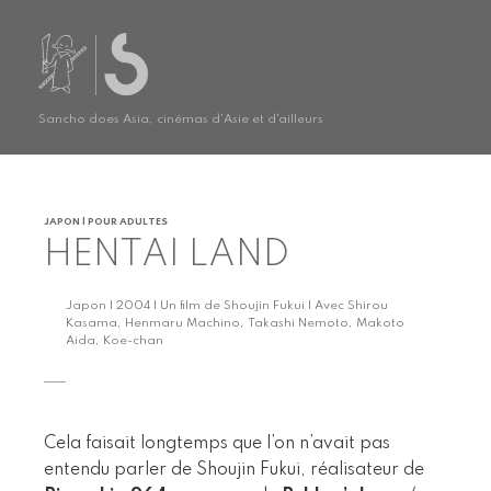
Sancho does Asia, cinémas d'Asie et d'ailleurs
JAPON | POUR ADULTES
HENTAI LAND
Japon | 2004 | Un film de Shoujin Fukui | Avec Shirou
Kasama, Henmaru Machino, Takashi Nemoto, Makoto
Aida, Koe-chan
Cela faisait longtemps que l’on n’avait pas
entendu parler de Shoujin Fukui, réalisateur de