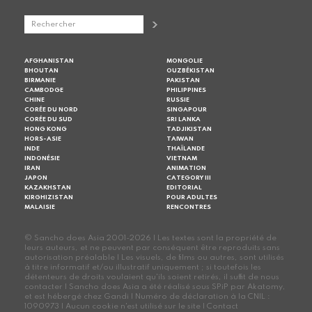
AFGHANISTAN
MONGOLIE
BHOUTAN
OUZBÉKISTAN
BIRMANIE
PAKISTAN
CAMBODGE
PHILIPPINES
CHINE
RUSSIE
CORÉE DU NORD
SINGAPOUR
CORÉE DU SUD
SRI LANKA
HONG KONG
TADJIKISTAN
HORS-ASIE
TAIWAN
INDE
THAÏLANDE
INDONÉSIE
VIETNAM
IRAN
ANIMATION
JAPON
CATEGORY III
KAZAKHSTAN
EDITORIAL
KIRGHIZISTAN
POUR ADULTES
MALAISIE
RENCONTRES
© Sancho does Asia 2001-2026 | Les textes sont la propriété de
leurs auteurs, et ne peuvent par conséquent être reproduits sans
autorisation préalable | Les visuels, de films ou autres, sont utilisés
à titre informatif et/ou illustratif uniquement ; si toutefois les
détenteurs de droits voulaient qu'ils soient retirés, il suffit de nous
contacter | Sancho does Asia a été réalisé sous SPiP par Akatomy,
et est hébergé chez Gandi | Numéro de déclaration à la CNIL :
1090973 | Aucun cookie n'est utilisé sur le site |
Contact