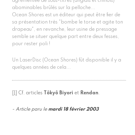
agrémentée de sous-titres (anglais et chinois)
abominables brûlés sur la pelloche...
Ocean Shores est un éditeur qui peut être fier de
sa présentation très "bombe le torse et agite ton
drapeau", en revanche, leur usine de pressage
semble se situer quelque part entre deux fesses,
pour rester poli !
Un LaserDisc (Ocean Shores) fût disponible il y a
quelques années de cela...
[
1
]
Cf. articles
Tôkyô Biyori
et
Rendan
.
- Article paru le
mardi 18 février 2003