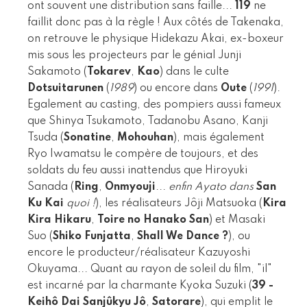
ont souvent une distribution sans faille...
119
ne
faillit donc pas à la règle ! Aux côtés de Takenaka,
on retrouve le physique Hidekazu Akai, ex-boxeur
mis sous les projecteurs par le génial Junji
Sakamoto (
Tokarev
,
Kao
) dans le culte
Dotsuitarunen
(
1989
) ou encore dans
Oute
(
1991
).
Egalement au casting, des pompiers aussi fameux
que Shinya Tsukamoto, Tadanobu Asano, Kanji
Tsuda (
Sonatine
,
Mohouhan
), mais également
Ryo Iwamatsu le compère de toujours, et des
soldats du feu aussi inattendus que Hiroyuki
Sanada (
Ring
,
Onmyouji
...
enfin Ayato dans
San
Ku Kai
quoi !
), les réalisateurs Jôji Matsuoka (
Kira
Kira Hikaru
,
Toire no Hanako San
) et Masaki
Suo (
Shiko Funjatta
,
Shall We Dance ?
), ou
encore le producteur/réalisateur Kazuyoshi
Okuyama... Quant au rayon de soleil du film, "il"
est incarné par la charmante Kyoka Suzuki (
39 -
Keihô Dai Sanjûkyu Jô
,
Satorare
), qui emplit le