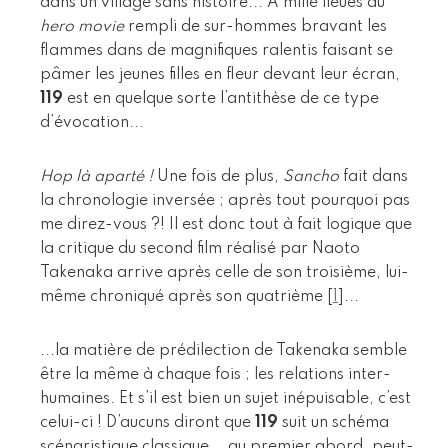
dans un village sans histoire... A mille lieues du
hero movie
rempli de sur-hommes bravant les
flammes dans de magnifiques ralentis faisant se
pâmer les jeunes filles en fleur devant leur écran,
119
est en quelque sorte l’antithèse de ce type
d’évocation...
Hop là aparté !
Une fois de plus,
Sancho
fait dans
la chronologie inversée ; après tout pourquoi pas
me direz-vous ?! Il est donc tout à fait logique que
la critique du second film réalisé par Naoto
Takenaka arrive après celle de son troisième, lui-
même chroniqué après son quatrième
[
1
]
...
...la matière de prédilection de Takenaka semble
être la même à chaque fois ; les relations inter-
humaines. Et s’il est bien un sujet inépuisable, c’est
celui-ci ! D’aucuns diront que
119
suit un schéma
scénaristique classique... au premier abord, peut-