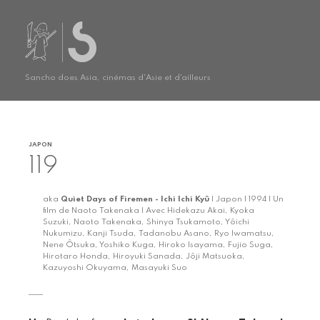
Sancho does Asia, cinémas d'Asie et d'ailleurs
JAPON
119
aka
Quiet Days of Firemen - Ichi Ichi Kyû
| Japon | 1994 | Un
film de Naoto Takenaka | Avec Hidekazu Akai, Kyoka
Suzuki, Naoto Takenaka, Shinya Tsukamoto, Yôichi
Nukumizu, Kanji Tsuda, Tadanobu Asano, Ryo Iwamatsu,
Nene Ôtsuka, Yoshiko Kuga, Hiroko Isayama, Fujio Suga,
Hirotaro Honda, Hiroyuki Sanada, Jôji Matsuoka,
Kazuyoshi Okuyama, Masayuki Suo