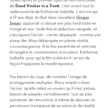
Soska après un premier opus au nom évocateur
de
Dead Hooker in a Trunk
, c’est avant tout la
redécouverte de Katharine Isabelle. L’actrice qui,
à 19 ans déjà, brillait dans l’excellent
Ginger
Snaps
, apparaît ici douze ans plus tard toute en
frange et noir, taille fine et séduction résignée, et
s’accapare l’écran – certes dépeuplé - comme une
pinup des
fifties
débarquée en pleine réalité
cronenbergienne
. A la fois excentrée et centrale,
étrangère et constamment à sa place, Katharine
Isabelle, pour qui le film a été écrit, en est de
façon frappante la moelle épinière.
Pas besoin du coup, de combler l’image de
protagonistes multiples. Mary emplit si bien
l’écran, qu’elle induit un univers qu’il n’est jamais
besoin de peupler véritablement, tout au plus
parsemer de rencontres à même de dessiner la
perversion trompeuse de ce substrat de réalité.