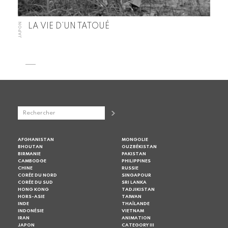
JAPON
LA VIE D’UN TATOUÉ
AFGHANISTAN
MONGOLIE
BHOUTAN
OUZBÉKISTAN
BIRMANIE
PAKISTAN
CAMBODGE
PHILIPPINES
CHINE
RUSSIE
CORÉE DU NORD
SINGAPOUR
CORÉE DU SUD
SRI LANKA
HONG KONG
TADJIKISTAN
HORS-ASIE
TAIWAN
INDE
THAÏLANDE
INDONÉSIE
VIETNAM
IRAN
ANIMATION
JAPON
CATEGORY III