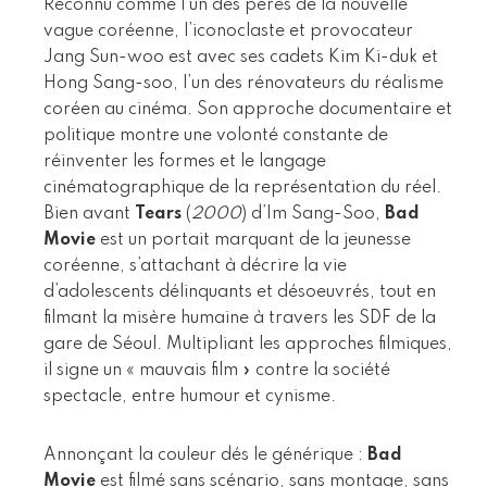
Reconnu comme l’un des pères de la nouvelle
vague coréenne, l’iconoclaste et provocateur
Jang Sun-woo est avec ses cadets Kim Ki-duk et
Hong Sang-soo, l’un des rénovateurs du réalisme
coréen au cinéma. Son approche documentaire et
politique montre une volonté constante de
réinventer les formes et le langage
cinématographique de la représentation du réel.
Bien avant
Tears
(
2000
) d’Im Sang-Soo,
Bad
Movie
est un portait marquant de la jeunesse
coréenne, s’attachant à décrire la vie
d’adolescents délinquants et désoeuvrés, tout en
filmant la misère humaine à travers les SDF de la
gare de Séoul. Multipliant les approches filmiques,
il signe un « mauvais film » contre la société
spectacle, entre humour et cynisme.
Annonçant la couleur dés le générique :
Bad
Movie
est filmé sans scénario, sans montage, sans