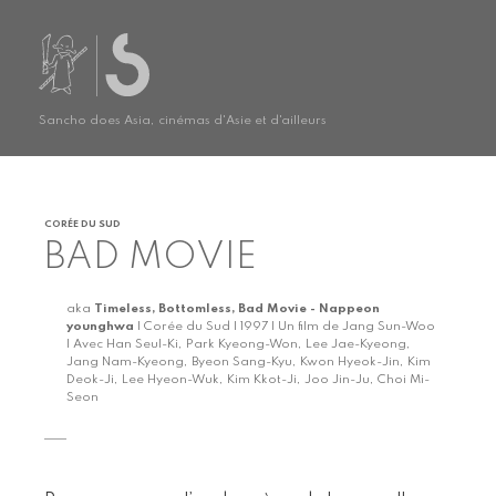
Sancho does Asia, cinémas d'Asie et d'ailleurs
CORÉE DU SUD
BAD MOVIE
aka
Timeless, Bottomless, Bad Movie - Nappeon
younghwa
| Corée du Sud | 1997 | Un film de Jang Sun-Woo
| Avec Han Seul-Ki, Park Kyeong-Won, Lee Jae-Kyeong,
Jang Nam-Kyeong, Byeon Sang-Kyu, Kwon Hyeok-Jin, Kim
Deok-Ji, Lee Hyeon-Wuk, Kim Kkot-Ji, Joo Jin-Ju, Choi Mi-
Seon