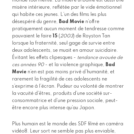
monde tourmenté. La misère urbaine est aussi une
misère intérieure, reflétée par le vide émotionnel
qui habite ces jeunes. L’un des films les plus
désespéré du genre,
Bad Movie
n’offre
pratiquement aucun moment de tendresse comme
pouvaient le faire
15
(
2003
) de Royston Tan
lorsque la fraternité, seul gage de survie entre
deux adolescents, se muait en amour suicidaire.
Évitant les effets clipesques -
tendance avouée de
ces années 90
- et la violence graphique,
Bad
Movie
n’en est pas moins privé d’humanité, et
rarement la fragilité de ces adolescents ne
s’exprime à l’écran. Pudeur ou volonté de montrer
la vacuité d’êtres, produits d’une société sur-
consommatrice et d’une pression sociale, peut-
être encore plus intense qu’au Japon.
Plus humain est le monde des SDF filmé en caméra
vidéo8. Leur sort ne semble pas plus enviable,